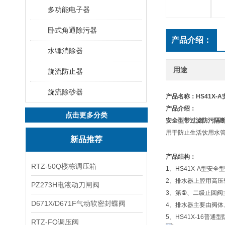
多功能电子器
卧式角通除污器
产品介绍：
水锤消除器
用途
旋流防止器
旋流除砂器
产品名称：HS41X-
产品介绍：
点击更多分类
安全型带过滤防污隔
用于防止生活饮用水
新品推荐
产品结构：
RTZ-50Q楼栋调压箱
1、HS41X-A型
2、排水器上腔用高压
PZ273H电液动刀闸阀
3、第
①
、二级止回阀
D671X/D671F气动软密封蝶阀
4、排水器主要由阀
5、HS41X-16
RTZ-FQ调压阀