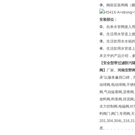
③
、
阀前应装闸阀（蝶
安装部位：
①
、
自来水管网接入用
②
、
生活用水管道上
③
、
生活饮用水水箱
④
、
生活饮用水管道
本文中的产品介绍，
【
安全型带过滤防污
阀】
厂家。
河南安野
承“以服务赢得口碑，用
动球阀,电动球阀,不锈
阀,气动旋塞阀,沥青阀,
放料阀,料浆阀,排泥阀
水力控制阀,电磁阀,针
料阀门,阀门,专用阀,
201,304,304L,316
质。、、、、、、、