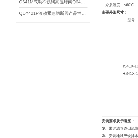
​Q641M气动不锈钢高温球阀Q641PPL的优特点
介质温度：≤60℃
主要外形尺寸：
QDY421F液动紧急切断阀产品性能及安装尺寸
型号
HS41X-1
HS41X-1
安装要求及示意图：
①
、
带过滤管道倒流防
②
、
安装地域应设排