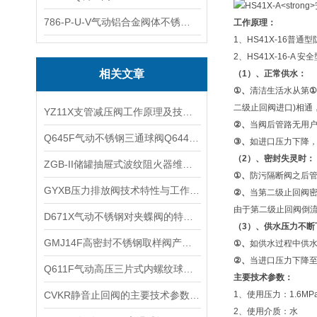
786-P-U-V气动铝合金阀体不锈钢板蝶阀
工作原理：
1、HS41X-16
2、HS41X-16
相关文章
（
1
）、正常供水：
①
、
清洁生活水从第
①
二级止回阀进口)相通
YZ11X支管减压阀工作原理及技术特点
②
、
当阀后管路无用
​Q645F气动不锈钢三通球阀Q644F的特点和执行器技术参数
③
、
如进口压力下降
（
2
）、密封失灵时：
ZGB-II储罐抽屉式波纹阻火器维修保养及性能特点
①
、
防污隔断阀之后
GYXB压力排放阀技术特性与工作原理
②
、
当第二级止回阀
由于第二级止回阀倒
​D671X气动不锈钢对夹蝶阀的特点和执行机构优点
（
3
）、供水压力不断
GMJ14F高密封不锈钢取样阀产品特点与技术性能
①
、
如供水过程中供
②
、
当进口压力下降至
​Q611F气动高压三片式内螺纹球阀的工作原理
主要技术参数：
​CVKR静音止回阀的主要技术参数主要零件材料
1、使用压力：1.6MPa
2、使用介质：水