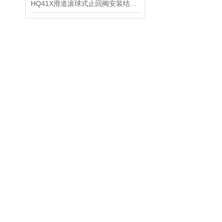
HQ41X滑道滚球式止回阀安装结构及技术参数