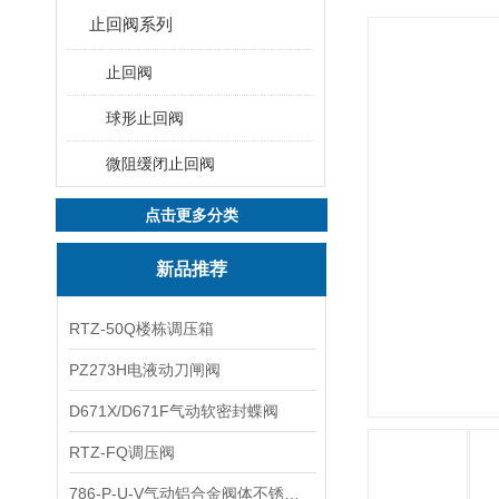
止回阀系列
止回阀
球形止回阀
微阻缓闭止回阀
点击更多分类
新品推荐
RTZ-50Q楼栋调压箱
PZ273H电液动刀闸阀
D671X/D671F气动软密封蝶阀
RTZ-FQ调压阀
786-P-U-V气动铝合金阀体不锈钢板蝶阀