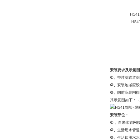
HS41
HS41
安装要求及示意图
①
、
带过滤管道倒
②
、
安装地域应设
③
、
阀前应装闸阀
其示意图如下：（
安装部位：
①
、
自来水管网接
②
、
生活用水管道
③
、
生活饮用水水