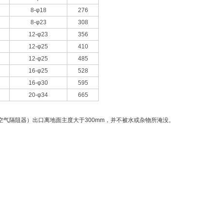
8-φ18
276
8-φ23
308
12-φ23
356
12-φ25
410
12-φ25
485
16-φ25
528
16-φ30
595
20-φ34
665
气隔阻器）出口离地面主度大于300mm，并不被水或杂物所淹没。