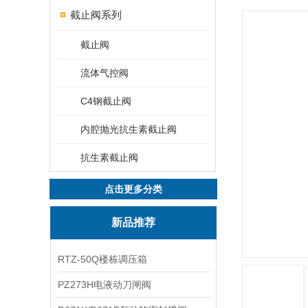
截止阀系列
截止阀
流体气控阀
C4钢截止阀
内腔抛光抗生素截止阀
抗生素截止阀
点击更多分类
新品推荐
RTZ-50Q楼栋调压箱
PZ273H电液动刀闸阀