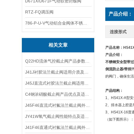
D671X/D671F气动软密封蝶阀
RTZ-FQ调压阀
产品介绍：
786-P-U-V气动铝合金阀体不锈钢板蝶阀
连接形式
相关文章
产品名称：
HS4
产品介绍：
Q22HD流体气控截止阀产品参数及工作原理
不锈钢安全型带过
倒流防止器/带排
J41J衬胶法兰截止阀适用介质及重量尺寸
的阀门，确保生活
J45J直流式衬胶法兰截止阀适用介质及工作温度
产品结构：
C4钢浓硝酸截止阀产品优点及适用场合
1、HS41X-
J45F46直流式衬氟法兰截止阀外形结构及工作原理
2、排水器上腔是
3、HS41X-1
JY41W氧气截止阀性能特点及适用温度
（如下图所示）：
J41F46直通式衬氟法兰截止阀外形尺寸及技术特点