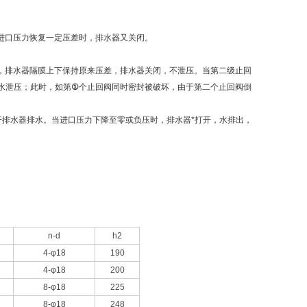
进口压力恢复一定压差时，排水器又关闭。
，排水器隔膜上下保持原来压差，排水器关闭，不泄压。当第二级止回
水泄压；此时，如第
①
个止回阀同时密封被破坏，由于第二个止回阀倒
开排水器排水。当进口压力下降至零或负压时，排水器*打开，水排出，
n-d
h2
4-φ18
190
4-φ18
200
8-φ18
225
8-φ18
248