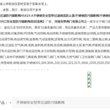
道上串联加压泵时安装于泵吸水管上。
，参数，图片，数据仅用于参考
过滤防污隔断阀
HS41X-A
不锈钢
安全型带过滤倒流防止器/不锈钢防污隔断阀/不锈钢
排污口安全型防污隔断阀/防回流阀
】
厂家。
河南安野阀门有限公司
是一家专注于阀门
本、诚信立业"的经营原则。秉承“以服务赢得口碑，用品质赢得未来"。产品主要有蝶阀,衬
阀,球阀,衬氟球阀,PE球阀,气动球阀,电动球阀,不锈钢球阀,碳钢球阀,钛球阀,全焊接球
气动调节阀,电动调节阀,旋塞阀,气动旋塞阀,沥青阀,自力式调节阀, 电动二通阀,截止阀,减
污阀,过滤器,空气阀,阀,底阀,放料阀,料浆阀,排泥阀,隔膜阀,阻火器,氧气阀,呼吸阀,阻尼
霍尼韦尔温控阀,西门子电动温控阀,水力控制阀,电磁阀,针型阀,低温阀,液氨阀,紧急切断
门,各种不锈钢阀门,陶瓷阀,塑料阀门,阀门,专用阀,天然气阀门,卫生级阀门,阀门,电动
铁,铸钢,锻钢,不锈钢201,304,304L,316,316L,321,317L,904L,2205,2520,2
、、、、、、、、、、、、、、、、。
产品：