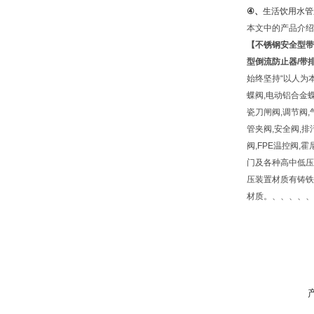
④
、
生活饮用水管
本文中的产品介绍
【
不锈钢安全型带
型倒流防止器/带
始终坚持“以人为
蝶阀,电动铝合金蝶
瓷刀闸阀,调节阀,
管夹阀,安全阀,排
阀,FPE温控阀,
门及各种高中低压阀
压装置材质有铸铁,球墨铸
材质。、、、、、