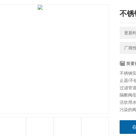
不锈
更新时间
厂商
简要
不锈钢安
止器/不
过滤管道
隔断阀
活饮用
污染的