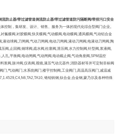
倒流防止器/带过滤管道倒流防止器/带过滤管道防污隔断阀/带排污口安全
流体控制，集研发、设计、销售、服务为一体的现代化综合型阀门企业。
氟蝶阀,衬胶蝶阀,快关蝶阀,气动蝶阀,电动蝶阀,通风蝶阀,气动铝合金
阀,液动球阀,刀闸阀,气动刀闸阀,电动刀闸阀,液动刀闸阀,电液动刀闸阀,陶
压阀,止回阀,铜球阀,疏水阀,柱塞阀,泄压阀,水力控制阀,针型阀,浆液阀,
器,人孔,平衡阀,电动闸阀,气动闸阀,电动截止阀,气动角座阀,SPM温控
阀,料浆阀,脉冲阀,仪表阀,视镜,液压气动元器件,消防器材等并可定制非标阀
阀门,气动阀门,水系统阀门,楼宇控制阀,工业阀门,高温高压阀门,减温减
507,1.4529,C4,N6,TA2,TA10, 铬钼钒钢,钛合金,合金钢,蒙乃尔及各种特殊