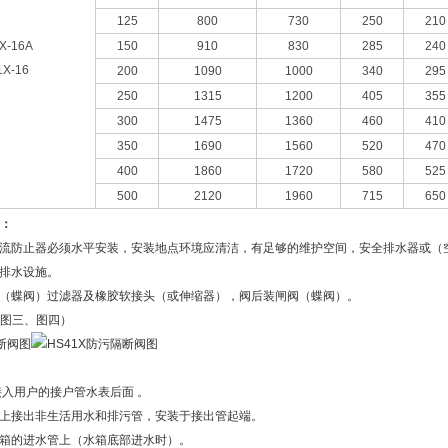
125
800
730
250
210
X-16A
150
910
830
285
240
X-16
200
1090
1000
340
295
250
1315
1200
405
355
300
1475
1360
460
410
350
1690
1560
520
470
400
1860
1720
580
525
500
2120
1960
715
650
：
流防止器必须水平安装，安装地点环境应清洁，有足够的维护空间，安全排水器或（空
排水设施。
（蝶阀）过滤器及橡胶软接头（或伸缩器），阀后装闸阀（蝶阀）。
图三、图四）
入用户的接户管水表后面 。
上接出非生活用水和排污管，安装于接出管起端。
箱的进水管上（水箱底部进水时）。