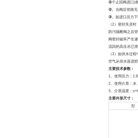
②
个止回阀进口)
②
、
当阀后管路无
③
、
如进口压力下
（2）密封失灵时
防污隔断阀之后管
阀密封破坏产生滲
流回的高压水已泄
（3）如供水过程
空气从排水器进腔
主要技术参数：
1、使用压力：1.6
2、使用介质：水 
3、介质温度：≤+6
主要外形尺寸：
型