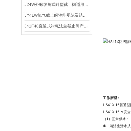
J24W外螺纹角式针型截止阀适用介质及主要性能
JY41W氧气截止阀性能规范及结构特点
J41F46直通式衬氟法兰截止阀产品结构及技术特点
工作原理：
HS41X-16
HS41X-16
（1）正常供水：
①
、
清洁生活水从