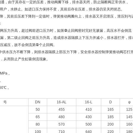
相通，由于其存在一定的压差，推动阀瓣下移，排水器关闭，防止隔断阀正常供水 。
用户，水静止。如进口压力保持不变，其前后存在压差，排水器仍呈关闭状态。
降，其前后压差下降到一定值时，弹簧推动阀瓣向上，排水器又开启泄压，泄压到与
：
网压力升高，超过阀前进口压力时，如第
②
止回阀密封完好无滲漏，高压水不会倒流
漏，第二级止回阀之前压力升高，造成排水器隔膜上下压力并减小，排水器打开，排
压减压，故不会倒流第
①
个止回阀。
中供水压力不断下降，则排水器隔膜上部压力下降，安全排水器控制弹簧推动阀芯打
，从而防止产生虹吸倒流现象。
MPa 。
。
0℃ 。
 号
DN
16-AL
16-L
D
φ
50
455
410
165
125
65
480
430
185
145
80
570
500
200
160
100
710
640
220
180