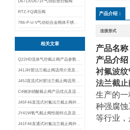
D671X/D671F气动软密封蝶阀
RTZ-FQ调压阀
产品介绍：
786-P-U-V气动铝合金阀体不锈钢板蝶阀
连接形式
相关文章
产品名称
产品介绍
Q22HD流体气控截止阀产品参数及工作原理
衬氟波纹
J41J衬胶法兰截止阀适用介质及重量尺寸
J45J直流式衬胶法兰截止阀适用介质及工作温度
法兰截止
C4钢浓硝酸截止阀产品优点及适用场合
生产的一
J45F46直流式衬氟法兰截止阀外形结构及工作原理
种强腐蚀
JY41W氧气截止阀性能特点及适用温度
等行业，
J41F46直通式衬氟法兰截止阀外形尺寸及技术特点