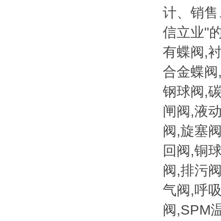
计、销售
信立业"
有蝶阀,
合金蝶阀
钢球阀,
闸阀,液
阀,旋塞阀
回阀,铜球
阀,排污阀
气阀,呼
阀,SPM