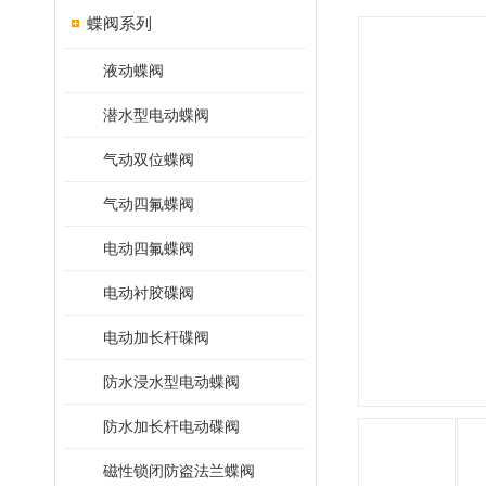
蝶阀系列
液动蝶阀
潜水型电动蝶阀
气动双位蝶阀
气动四氟蝶阀
电动四氟蝶阀
电动衬胶碟阀
电动加长杆碟阀
防水浸水型电动蝶阀
防水加长杆电动碟阀
磁性锁闭防盗法兰蝶阀