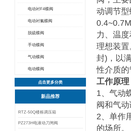
电动衬F4蝶阀
动调节型
电动衬氟蝶阀
0.4~
力、温度
脱硫蝶阀
理想装置
手动蝶阀
封)，以
气动蝶阀
性介质的
电动蝶阀
工作原理
点击更多分类
1、气动
新品推荐
阀和气动
RTZ-50Q楼栋调压箱
2、单作
PZ273H电液动刀闸阀
的场所。