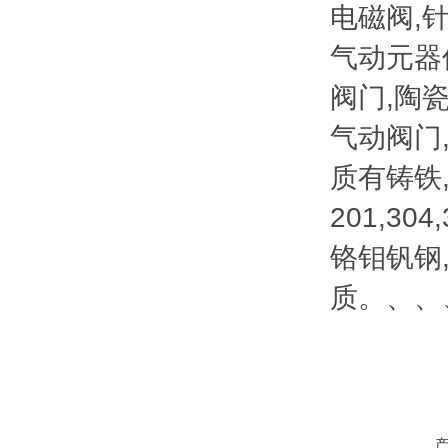
电磁阀,针
气动元器
阀门,陶瓷
气动阀门
质有铸铁
201,304,
铬钼钒钢
质。、、