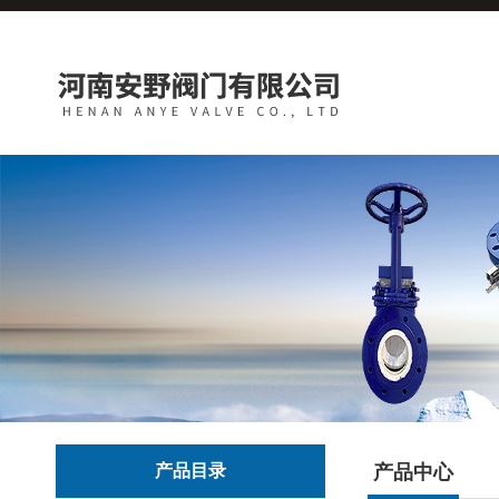
产品目录
产品中心