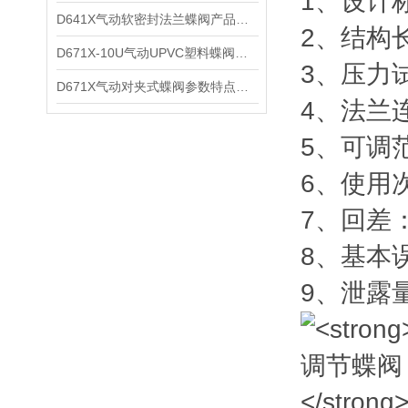
1、设计标准
D641X气动软密封法兰蝶阀产品性能及技术特点
2、结构长度
D671X-10U气动UPVC塑料蝶阀技术性能及适用介质
3、压力试验
D671X气动对夹式蝶阀参数特点及外形尺寸
4、法兰连接
5、可调
6、使用次
7、回差
8、基本
9、泄露量l