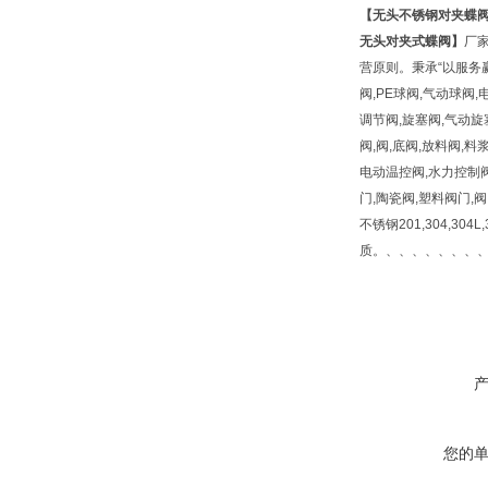
【
无头不锈钢对夹蝶
无头对夹式蝶阀
】
厂
营原则。秉承“以服务
阀,PE球阀,气动球阀
调节阀,旋塞阀,气动旋
阀,阀,底阀,放料阀,料
电动温控阀,水力控制阀
门,陶瓷阀,塑料阀门,
不锈钢201,304,304L,
质。、、、、、、、
您的