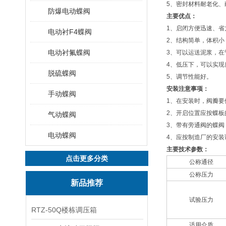
5、密封材料耐老化、
防爆电动蝶阀
主要优点：
1、启闭方便迅速、省
电动衬F4蝶阀
2、结构简单，体积小
电动衬氟蝶阀
3、可以运送泥浆，在
4、低压下，可以实现
脱硫蝶阀
5、调节性能好。
安装注意事项：
手动蝶阀
1、在安装时，阀瓣要
2、开启位置应按蝶板
气动蝶阀
3、带有旁通阀的蝶阀
电动蝶阀
4、应按制造厂的安
主要技术参数：
点击更多分类
公称通径
公称压力
新品推荐
试验压力
RTZ-50Q楼栋调压箱
适用介质