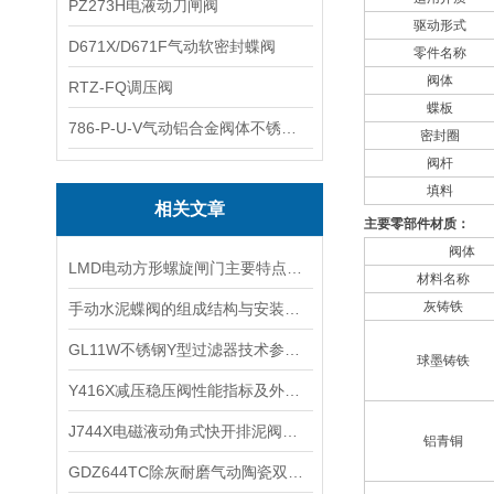
PZ273H电液动刀闸阀
驱动形式
D671X/D671F气动软密封蝶阀
零件名称
阀体
RTZ-FQ调压阀
蝶板
786-P-U-V气动铝合金阀体不锈钢板蝶阀
密封圈
阀杆
填料
相关文章
主要零部件材质：
阀体
LMD电动方形螺旋闸门主要特点及应用设备
材料名称
灰铸铁
手动水泥蝶阀的组成结构与安装方法
GL11W不锈钢Y型过滤器技术参数及适用介质
球墨铸铁
Y416X减压稳压阀性能指标及外形尺寸
J744X电磁液动角式快开排泥阀技术原理及安装尺寸 ​
铝青铜
​GDZ644TC除灰耐磨气动陶瓷双闸板闸阀的特点和应用规范