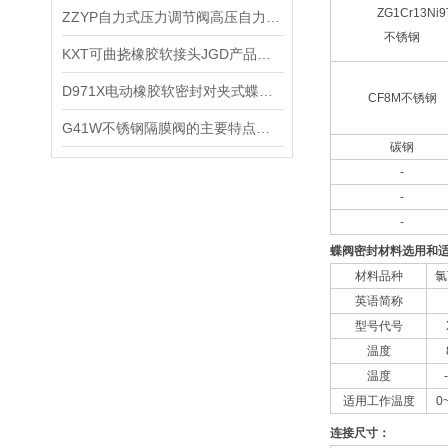
ZG1Cr13Ni9
​ZZYP自力式压力调节阀高压自力式减压阀的优点分类和作用
不锈钢
KXT可曲挠橡胶软接头JGD产品用途及适用范围
​D971X电动橡胶软密封对夹式蝶阀特点技术参数和性能
CF8M不锈钢
​G41W不锈钢隔膜阀的主要特点和主要优点在哪些？
碳钢
-
-
-
蝶阀密封材料选用和
材料品种
氯
英语简称
型号代号
温度
温度
适用工作温度
0
连接尺寸：