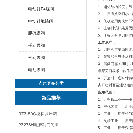
1、超短结构长度，
电动衬F4蝶阀
2、占用有效空间小
电动衬氟蝶阀
3、闸板选用奥氏体
4、上密封填料采用柔性
脱硫蝶阀
5、闸板具有闸刀的
工作原理：
手动蝶阀
1、刀闸阀主要由阀
2、泥浆和含纤维材
气动蝶阀
3、当阀门需关闭时
电动蝶阀
楔形刀口楔紧力的作
4、开启时，逆时针
点击更多分类
离开密封面至通径顶
应用范围：
新品推荐
1、、钢铁工业——用
2、净化装置——用
RTZ-50Q楼栋调压箱
3、工业——用于任何
4、制糖工业——用于
PZ273H电液动刀闸阀
5、工业——用于洗