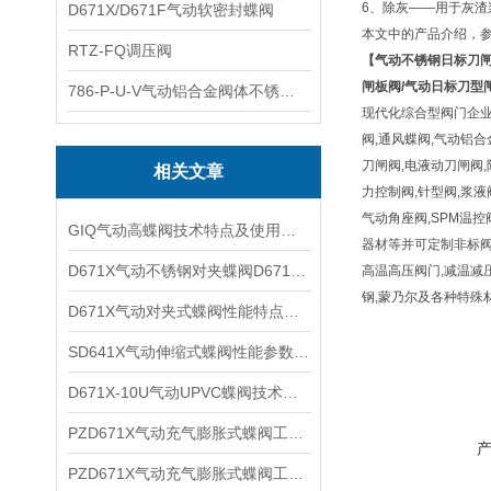
6、除灰——用于灰渣
D671X/D671F气动软密封蝶阀
本文中的产品介绍，
RTZ-FQ调压阀
【
气动不锈钢日标刀
闸板阀/气动日标刀型
786-P-U-V气动铝合金阀体不锈钢板蝶阀
现代化综合型阀门企业
阀,通风蝶阀,气动铝合
刀闸阀,电液动刀闸阀,
相关文章
力控制阀,针型阀,浆液阀
气动角座阀,SPM温控
GIQ气动高蝶阀技术特点及使用系统
器材等并可定制非标阀门
D671X气动不锈钢对夹蝶阀D671F技术性能及产品特点
高温高压阀门,减温减压装置材质
钢,蒙乃尔及各种特殊
D671X气动对夹式蝶阀性能特点及适用场合
SD641X气动伸缩式蝶阀性能参数及产品特点
D671X-10U气动UPVC蝶阀技术特性及适用介质
PZD671X气动充气膨胀式蝶阀工作原理及产品特点
PZD671X气动充气膨胀式蝶阀工作原理及性能特点