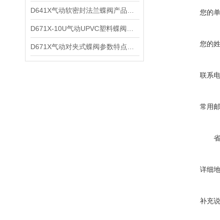
D641X气动软密封法兰蝶阀产品性能及技术特点
您的
D671X-10U气动UPVC塑料蝶阀技术性能及适用介质
您的
D671X气动对夹式蝶阀参数特点及外形尺寸
联系
常用
详细
补充