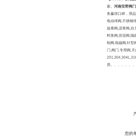
家。
河南安野阀门
务赢得口碑，用品质
电动球阀,不锈钢球
旋塞阀,沥青阀,自
料浆阀,排泥阀,隔
制阀,电磁阀,针型
门,阀门,专用阀,
201,304,304L,
质。、、、、、、
您的