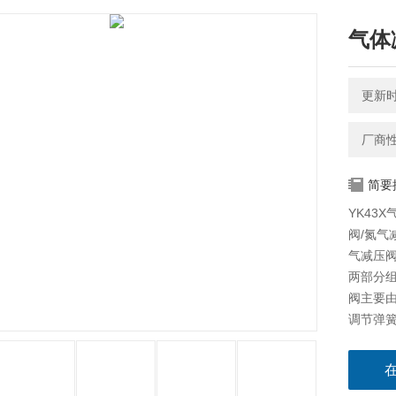
气体
更新时间
厂商
简要
YK43
阀/氮气
气减压
两部分
阀主要
调节弹
启闭驱