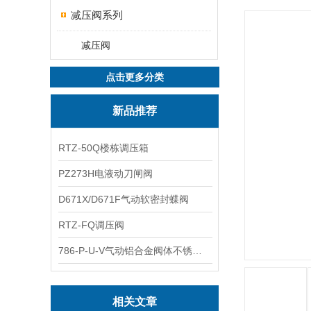
减压阀系列
减压阀
点击更多分类
新品推荐
RTZ-50Q楼栋调压箱
PZ273H电液动刀闸阀
D671X/D671F气动软密封蝶阀
RTZ-FQ调压阀
786-P-U-V气动铝合金阀体不锈钢板蝶阀
相关文章