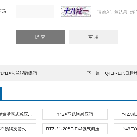
证码：
请输入计算结果（填
WD41X法兰脱硫蝶阀
下一篇 :
Q41F-10K日标
Y416XY42X弹簧活塞式减压阀带双压力表
Y42X不锈钢减压阀
Y42X
YZ11X减压阀不锈钢支管式减压阀
RTZ-21-20BF-FXJ氮气调压氮气减压阀
Y43F