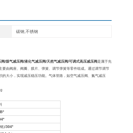
碳钢,不锈钢
压阀
/
煤气减压阀
/
液化气减压阀
/
天然气减压阀
/
可调式高压减压阀
是属于先
主要由阀座、阀瓣、膜片、弹簧、调节弹簧等零件组成。通过调节调节
积的大小，实现减压稳压功能。气体管路，如空气减压阀、氮气减压
料
B*
04*
铬)/
304*