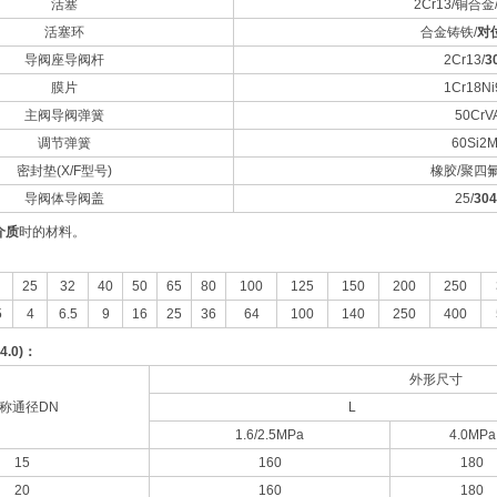
活塞
2Cr13/铜合金
活塞环
合金铸铁/
对
导阀座导阀杆
2Cr13/
3
膜片
1Cr18Ni
主阀导阀弹簧
50CrV
调节弹簧
60Si2
密封垫(X/F型号)
橡胶/聚四
导阀体导阀盖
25/
304
介质
时的材料。
25
32
40
50
65
80
100
125
150
200
250
5
4
6.5
9
16
25
36
64
100
140
250
400
4.0)
：
外形尺寸
称通径DN
L
1.6/2.5MPa
4.0MPa
15
160
180
20
160
180