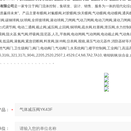
有限公司
是一家专注于阀门流体控制，集研发、设计、销售、服务为一体的现代化综合
赢得未来"。产品主要有蝶阀,衬氟蝶阀,衬胶蝶阀,快关蝶阀,气动蝶阀,电动蝶阀,通风蝶
阀,碳钢球阀,钛球阀,全焊接球阀,液动球阀,刀闸阀,气动刀闸阀,电动刀闸阀,液动刀闸阀
力式调节阀, 电动二通阀,截止阀,减压阀,止回阀,铜球阀,疏水阀,柱塞阀,泄压阀,水力控制阀
膜阀,阻火器,氧气阀,呼吸阀,阻尼器,人孔,平衡阀,电动闸阀,气动闸阀,电动截止阀,气动角
阀,低温阀,液氨阀,紧急切断阀,料浆阀,脉冲阀,仪表阀,视镜,液压气动元器件,消防器
天然气阀门,卫生级阀门,阀门,电动阀门,气动阀门,水系统阀门,楼宇控制阀,工业阀门,高
316,316L,321,317L,904L,2205,2520,2507,1.4529,C4,N6,TA2,TA10, 铬钼
、、、、、、、、、、、、、、、。
产品：
单位：