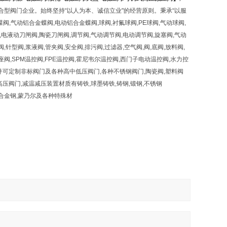
型阀门企业。始终坚持“以人为本、诚信立业"的经营原则。秉承“以服
阀,气动铝合金蝶阀,电动铝合金蝶阀,球阀,衬氟球阀,PE球阀,气动球阀,
,电液动刀闸阀,陶瓷刀闸阀,调节阀,气动调节阀,电动调节阀,旋塞阀,气动
,针型阀,浆液阀,管夹阀,安全阀,排污阀,过滤器,空气阀,阀,底阀,放料阀,
座阀,SPM温控阀,FPE温控阀,霍尼韦尔温控阀,西门子电动温控阀,水力控
材等并可定制非标阀门及各种高中低压阀门,各种不锈钢阀门,陶瓷阀,塑料阀
温高压阀门,减温减压装置材质有铸铁,球墨铸铁,铸钢,锻钢,不锈钢
钒钢,钛合金,合金钢,蒙乃尔及各种特殊材