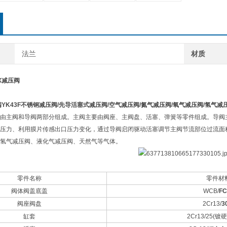
法兰
材质
3X减压阀
阀
YK43F
不锈钢减压阀
/
先导活塞式减压阀
/
空气减压阀
/
氮气减压阀
/
氧气减压阀
/
氢气减
由主阀和导阀两部分组成。主阀主要由阀座、主阀盘、活塞、弹簧等零件组成。导阀
压力、利用膜片传感出口压力变化，通过导阀启闭驱动活塞调节主阀节流部位过流面
氢气减压阀、液化气减压阀、天然气等气体。
零件名称
零件材
阀体阀盖底盖
WCB/
FC
阀座阀盘
2Cr13/
3
缸套
2Cr13/25(镀硬