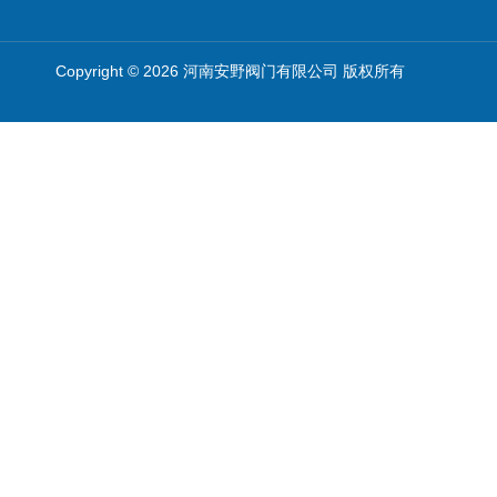
Copyright © 2026 河南安野阀门有限公司 版权所有