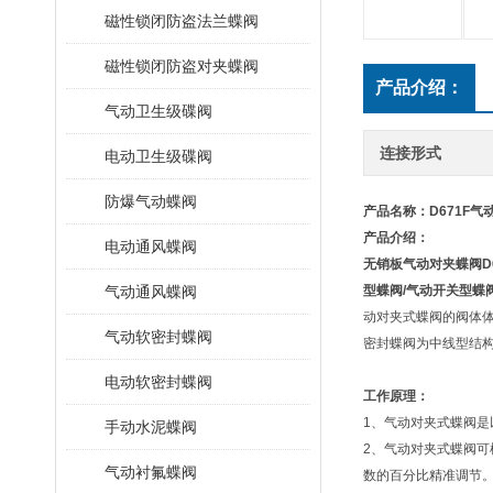
磁性锁闭防盗法兰蝶阀
磁性锁闭防盗对夹蝶阀
产品介绍：
气动卫生级碟阀
连接形式
电动卫生级碟阀
防爆气动蝶阀
产品名称：
D671F
产品介绍：
电动通风蝶阀
无销板气动对夹蝶阀
D
气动通风蝶阀
型蝶阀
/
气动开关型蝶
动对夹式蝶阀的阀体
气动软密封蝶阀
密封蝶阀为中线型结
电动软密封蝶阀
工作原理：
1、气动对夹式蝶阀是以
手动水泥蝶阀
2、气动对夹式蝶阀可
气动衬氟蝶阀
数的百分比精准调节