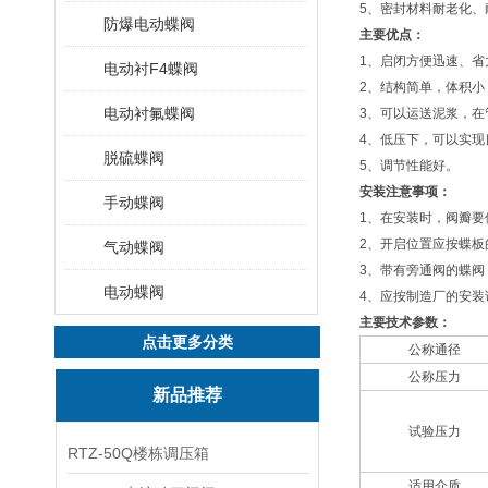
5、密封材料耐老化、
防爆电动蝶阀
主要优点：
1、启闭方便迅速、省
电动衬F4蝶阀
2、结构简单，体积小
电动衬氟蝶阀
3、可以运送泥浆，在
4、低压下，可以实现
脱硫蝶阀
5、调节性能好。
安装注意事项：
手动蝶阀
1、在安装时，阀瓣要
2、开启位置应按蝶板
气动蝶阀
3、带有旁通阀的蝶阀
电动蝶阀
4、应按制造厂的安
主要技术参数：
点击更多分类
公称通径
公称压力
新品推荐
试验压力
RTZ-50Q楼栋调压箱
适用介质