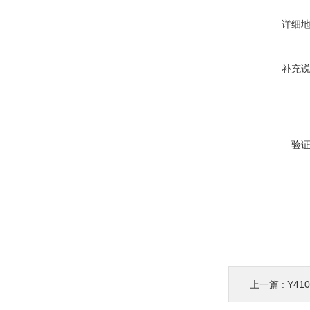
详细
补充
验
上一篇 :
Y41