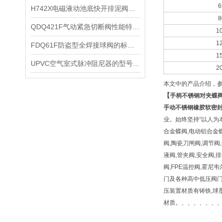
6
H742X电磁液动池底快开排泥阀原理特点及故障排除
8
QDQ421F气动紧急切断阀性能特点及安装尺寸
1
1
​FDQ61F防盗型全焊接球阀的标准特征和主要用途
1
UPVC空气室式脉冲阻尼器的型号尺寸和主要功能
2
本文中的产品介绍，
【
手柄不锈钢对夹蝶
手动不锈钢橡胶软密
业。始终坚持“以人为
合金蝶阀,电动铝合金蝶
阀,陶瓷刀闸阀,调节阀
液阀,管夹阀,安全阀,排
阀,FPE温控阀,霍尼
门及各种高中低压阀门,
压装置材质有铸铁,球墨铸铁,铸
材质。、、、、、、