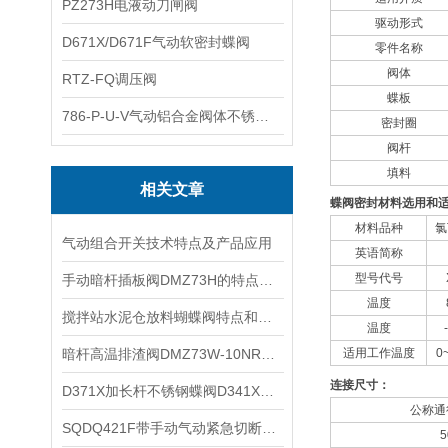
PZ273H电液动刀闸阀
驱动形式
D671X/D671F气动软密封蝶阀
零件名称
阀体
RTZ-FQ调压阀
蝶板
786-P-U-V气动铝合金阀体不锈钢板蝶阀
密封圈
阀杆
填料
相关文章
蝶阀密封材料选用和
材料品种
氯
气动组合开关技术特点及产品应用
英语简称
型号代号
手动暗杆插板阀DMZ73H的特点和应用规范以及连接尺寸
温度
​搅拌站水泥仓放料蝴蝶阀特点和主要参数
温度
​暗杆高温排渣阀DMZ73W-10NR暗板高温刀闸阀特点和主要性能规范
适用工作温度
0
连接尺寸：
D371X加长杆不锈钢蝶阀D341X的结构特点和制造标准及主要技术参数
公称通径
​SQDQ421F带手动气动紧急切断阀的性能规范以及作用原理和结构说明
5