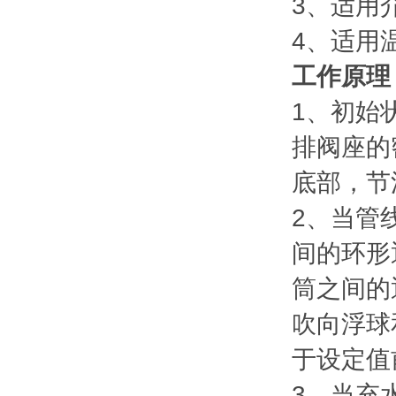
3、适用
4、适用温
工作原理
1、初始
排阀座的
底部，节
2、当管
间的环形
筒之间的
吹向浮球
于设定值
3、当充