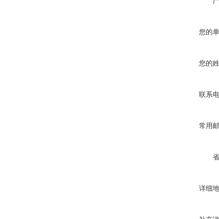
您的
您的
联系
常用
详细