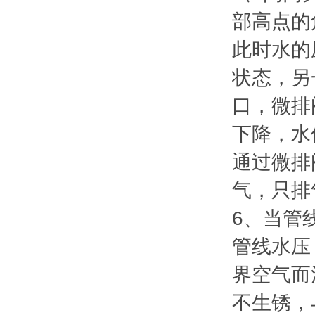
部高点的
此时水的
状态，另
口，微排
下降，水
通过微排
气，只排
6、当管
管线水压
界空气而
不生锈，