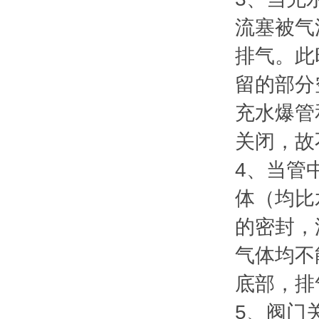
流塞被气
排气。此
留的部分
充水爆管
关闭，故
4、当管
体（均比
的密封，
气体均不
底部，排
5、阀门