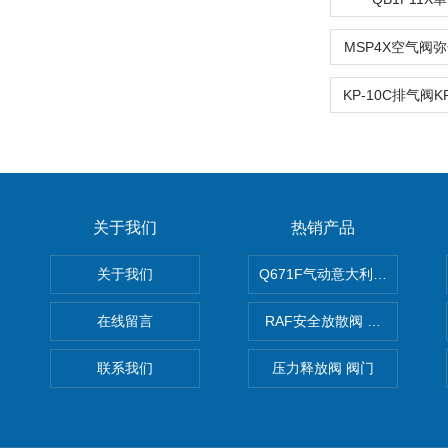
MSP4X空气阀
关于我们
热销产品
关于我们
Q671F气动意大利式薄型球阀
在线留言
RAF安全放散阀 阀生产
联系我们
压力释放阀 阀门