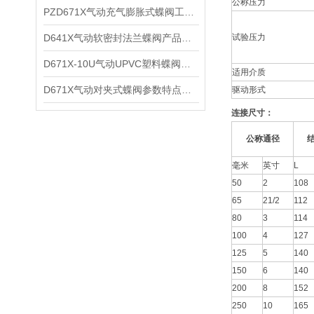
公称压力
PZD671X气动充气膨胀式蝶阀工作原理及性能特点
D641X气动软密封法兰蝶阀产品性能及技术特点
试验压力
D671X-10U气动UPVC塑料蝶阀技术性能及适用介质
适用介质
D671X气动对夹式蝶阀参数特点及外形尺寸
驱动形式
连接尺寸：
公称通径
毫米
英寸
L
50
2
108
65
21/2
112
80
3
114
100
4
127
125
5
140
150
6
140
200
8
152
250
10
165