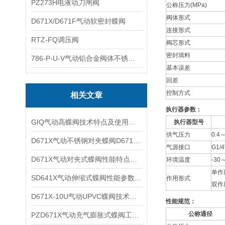
PZ273H电液动刀闸阀
公称压力(MPa)
阀体形式
D671X/D671F气动软密封蝶阀
连接形式
RTZ-FQ调压阀
阀芯形式
密封填料
786-P-U-V气动铝合金阀体不锈钢板蝶阀
基本误差
回差
控制方式
相关文章
执行器参数：
GIQ气动高蝶阀技术特点及使用系统
执行器型号
供气压力
0.4
D671X气动不锈钢对夹蝶阀D671F技术性能及产品特点
气源接口
G1/
D671X气动对夹式蝶阀性能特点及适用场合
环境温度
-30
单作
SD641X气动伸缩式蝶阀性能参数及产品特点
作用形式
双作
D671X-10U气动UPVC蝶阀技术特性及适用介质
性能规范：
公称通径
PZD671X气动充气膨胀式蝶阀工作原理及产品特点