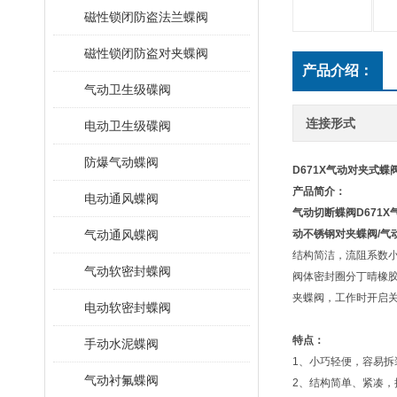
磁性锁闭防盗法兰蝶阀
磁性锁闭防盗对夹蝶阀
产品介绍：
气动卫生级碟阀
连接形式
电动卫生级碟阀
防爆气动蝶阀
D671X气动对夹式蝶
产品简介：
电动通风蝶阀
气动切断蝶阀
D671
气动通风蝶阀
动不锈钢对夹蝶阀/气
结构简洁，流阻系数
气动软密封蝶阀
阀体密封圈分丁晴橡
夹蝶阀，工作时开启关
电动软密封蝶阀
特点：
手动水泥蝶阀
1、小巧轻便，容易拆
气动衬氟蝶阀
2、结构简单、紧凑，