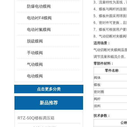
3、流量特性为直线，
防爆电动蝶阀
4、蝶板与阀杆的连
5、蝶板外圆采用球面
电动衬F4蝶阀
6、密封件可更换，
电动衬氟蝶阀
7、蝶板可根据用户要
8、气动切断对夹蝶阀
脱硫蝶阀
适用场景：
气动切断对夹蝶阀温度
手动蝶阀
调节流量和截流介质
零部件材料：
气动蝶阀
零件名称
电动蝶阀
阀体
蝶板
点击更多分类
密封圈
阀杆
新品推荐
填料
技术参数：
RTZ-50Q楼栋调压箱
公称