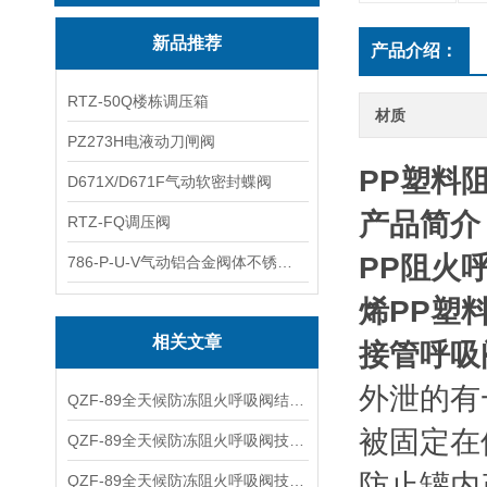
新品推荐
产品介绍：
RTZ-50Q楼栋调压箱
材质
PZ273H电液动刀闸阀
PP塑料
D671X/D671F气动软密封蝶阀
产品简介
RTZ-FQ调压阀
PP阻火
786-P-U-V气动铝合金阀体不锈钢板蝶阀
烯PP塑
相关文章
接管呼吸
外泄的有
QZF-89全天候防冻阻火呼吸阀结构特点及操作压力
被固定在
QZF-89全天候防冻阻火呼吸阀技术安装及维修保养
防止罐内
QZF-89全天候防冻阻火呼吸阀技术参数及操作压力