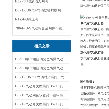
气动蝶阀中单作用和
PZ273H电液动刀闸阀
双作用气动执行器的
D671X/D671F气动软密封蝶阀
RTZ-FQ调压阀
单作用气动执行器：
786-P-U-V气动铝合金阀体不锈钢板蝶阀
单作用气动执行器, 
关，如果是常开的，
状态，设定为关，则
相关文章
降低，而双作用就不
双作用气动执行器：
双作用气动执行器在
D643H单作用自动复位防爆气动蝶阀技术参数及产品特点
位。
D643H单作用自动复位防爆气动蝶阀技术参数与产品特点
D671X/D671F气动对夹蝶阀、气动软密封蝶阀之技术性能及产品特点
附件选项：
​D671X气动开关型蝶阀D671F的特点和优点
根据不同控制和要求
切断型附件：单电控
​D671F气动四氟软密封不锈钢蝶阀的工作原理和技术参数
调节型附件：电气定
​D671X气动开关型蝶阀D671F的特点以及附件选项和订货说明
气源处理附件：空气