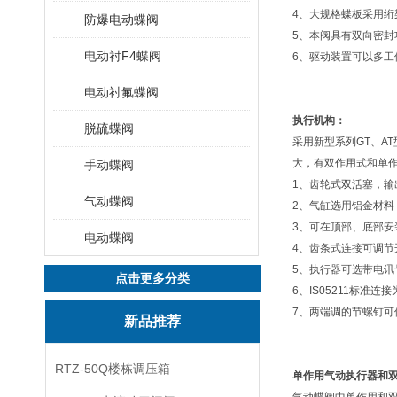
4、大规格蝶板采用
防爆电动蝶阀
5、本阀具有双向密
电动衬F4蝶阀
6、驱动装置可以多工位
电动衬氟蝶阀
执行机构：
脱硫蝶阀
采用新型系列GT、A
大，有双作用式和单
手动蝶阀
1、齿轮式双活塞，输
气动蝶阀
2、气缸选用铝金材料
3、可在顶部、底部安
电动蝶阀
4、齿条式连接可调节
5、执行器可选带电
点击更多分类
6、IS05211标准
7、两端调的节螺钉可
新品推荐
RTZ-50Q楼栋调压箱
单作用气动执行器和