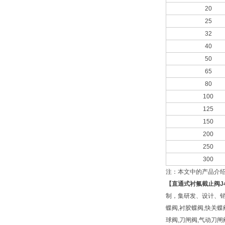
20
25
32
40
50
65
80
100
125
150
200
250
300
注：本文中的产品介
【
直通式衬氟截止阀
J
制，集研发、设计、销
蝶阀,衬胶蝶阀,快关蝶
球阀,刀闸阀,气动刀闸