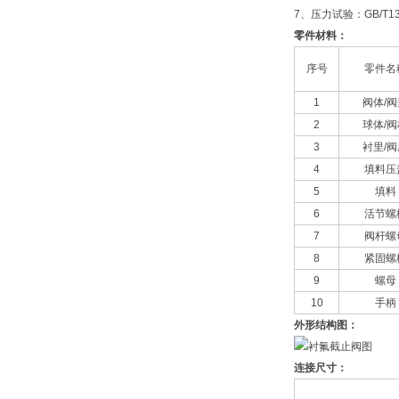
7、压力试验：GB/T139
零件材料：
序号
零件名
1
阀体/阀
2
球体/阀
3
衬里/阀
4
填料压
5
填料
6
活节螺
7
阀杆螺
8
紧固螺
9
螺母
10
手柄
外形结构图：
连接尺寸：