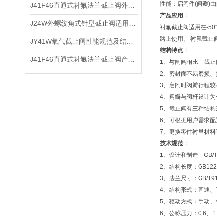
性能；启闭件(阀瓣)
J41F46直通式衬氟法兰截止阀外形尺寸及技术特点
产品应用：
J24W外螺纹角式针型截止阀适用介质及主要性能
衬氟截止阀适用在-5
路上使用。 衬氟截
JY41W氧气截止阀性能规范及结构特点
结构特点：
J41F46直通式衬氟法兰截止阀产品结构及技术特点
1、与闸阀相比，截
2、密封面不易磨损、
3、启闭时阀瓣行程
4、阀瓣与阀杆设计为
5、截止阀有三种结
6、可根据用户需求
7、更换零件衬里材料
技术规范：
1、设计和制造：GB/T1
2、结构长度：GB12221
3、法兰尺寸：GB/T9113
4、结构形式：直通、
5、驱动方式：手动、
6、公称压力：0.6、1.0、