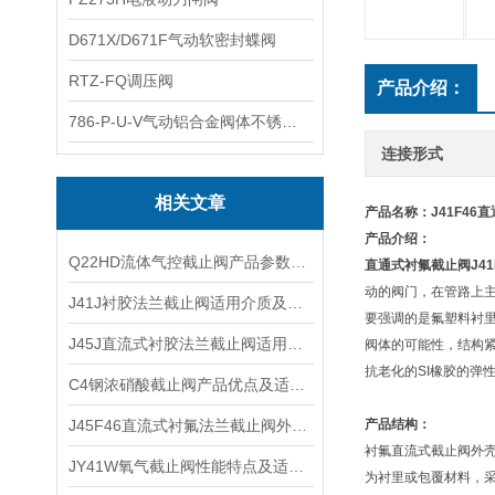
D671X/D671F气动软密封蝶阀
RTZ-FQ调压阀
产品介绍：
786-P-U-V气动铝合金阀体不锈钢板蝶阀
连接形式
相关文章
产品名称：J41F46
产品介绍：
Q22HD流体气控截止阀产品参数及工作原理
直通式衬氟截止阀
J41
动的阀门，在管路上
J41J衬胶法兰截止阀适用介质及重量尺寸
要强调的是氟塑料衬
J45J直流式衬胶法兰截止阀适用介质及工作温度
阀体的可能性，结构紧
抗老化的SI橡胶的弹
C4钢浓硝酸截止阀产品优点及适用场合
J45F46直流式衬氟法兰截止阀外形结构及工作原理
产品结构：
衬氟直流式截止阀外
JY41W氧气截止阀性能特点及适用温度
为衬里或包覆材料，