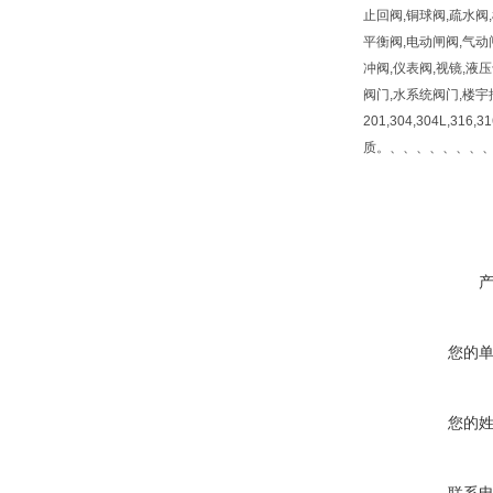
止回阀,铜球阀,疏水阀,
平衡阀,电动闸阀,气动
冲阀,仪表阀,视镜,液
阀门,水系统阀门,楼宇
201,304,304L,316
质。、、、、、、、
您的
您的