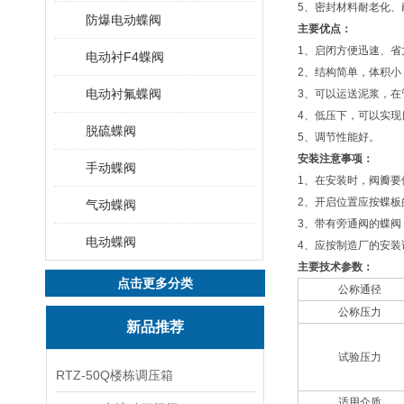
5、密封材料耐老化、
防爆电动蝶阀
主要优点：
1、启闭方便迅速、省
电动衬F4蝶阀
2、结构简单，体积小
电动衬氟蝶阀
3、可以运送泥浆，在
4、低压下，可以实现
脱硫蝶阀
5、调节性能好。
安装注意事项：
手动蝶阀
1、在安装时，阀瓣要
2、开启位置应按蝶板
气动蝶阀
3、带有旁通阀的蝶阀
电动蝶阀
4、应按制造厂的安
主要技术参数：
点击更多分类
公称通径
公称压力
新品推荐
试验压力
RTZ-50Q楼栋调压箱
适用介质