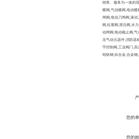
销售、服务为一体的现
蝶阀,气动蝶阀,电动蝶
闸阀,电动刀闸阀,液动
阀,柱塞阀,泄压阀,水力
动闸阀,电动截止阀,气
压气动元器件,消防器材
宇控制阀,工业阀门,高温高压阀
钼钒钢,钛合金,合金
您的
您的