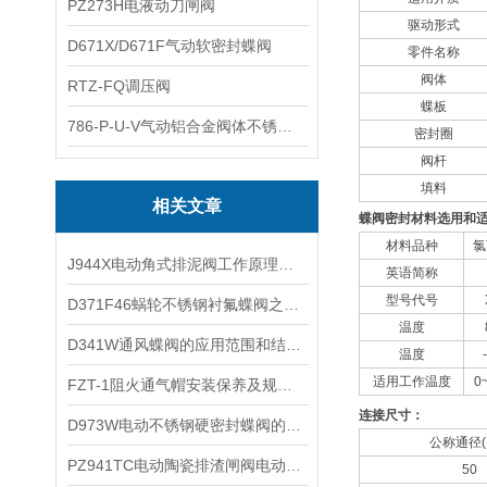
PZ273H电液动刀闸阀
驱动形式
D671X/D671F气动软密封蝶阀
零件名称
阀体
RTZ-FQ调压阀
蝶板
786-P-U-V气动铝合金阀体不锈钢板蝶阀
密封圈
阀杆
填料
相关文章
蝶阀密封材料选用和
材料品种
氯
J944X电动角式排泥阀工作原理及参数作用
英语简称
型号代号
D371F46蜗轮不锈钢衬氟蝶阀之产品特点及应用
温度
D341W通风蝶阀的应用范围和结构特点
温度
适用工作温度
0
FZT-1阻火通气帽安装保养及规格尺寸
连接尺寸：
​D973W电动不锈钢硬密封蝶阀的特点以及技术参数和性能
公称通径(
PZ941TC电动陶瓷排渣闸阀电动耐磨陶瓷排渣阀的特点和应用规范
50