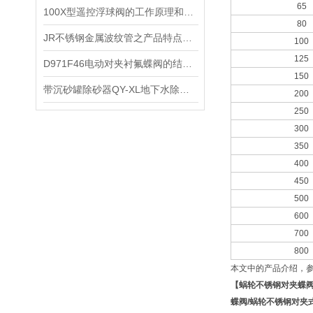
65
​100X型遥控浮球阀的工作原理和内部结构图及主要零部件材料
80
JR不锈钢金属波纹管之产品特点及应用
100
125
​D971F46电动对夹衬氟蝶阀的结构特点和订货说明
150
带沉砂罐除砂器QY-XL地下水除污旋流器产品性能及工作原理
200
250
300
350
400
450
500
600
700
800
本文中的产品介绍，
【
蜗轮不锈钢对夹蝶
蝶阀
/
蜗轮不锈钢对夹