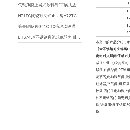
8
气动薄膜上展式放料阀/下展式放料阀的结构原理和技术参数
1
​H71TC陶瓷对夹式止回阀H72TC的特点及其适用工况和技术参数
1
1
搪瓷隔膜阀G41C-10搪玻璃隔膜阀功能特点
2
LHS743X不锈钢直流式低阻力倒流防止器的功能特点和工作原理
本文中的产品介绍，
【
全不锈钢对夹蝶阀
D
密封对夹蝶阀
/
手动对
诚信立业"的经营原则
球阀,衬氟球阀,PE球
调节阀,电动调节阀,旋
过滤器,空气阀,阀,底阀
控阀,西门子电动温控阀
种不锈钢阀门,陶瓷阀,
铁,铸钢,锻钢,不锈钢201,
质。、、、、、、、