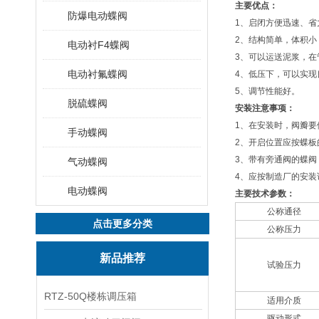
主要优点：
防爆电动蝶阀
1、启闭方便迅速、省
2、结构简单，体积小
电动衬F4蝶阀
3、可以运送泥浆，在
电动衬氟蝶阀
4、低压下，可以实现
5、调节性能好。
脱硫蝶阀
安装注意事项：
1、在安装时，阀瓣要
手动蝶阀
2、开启位置应按蝶板
3、带有旁通阀的蝶阀
气动蝶阀
4、应按制造厂的安
电动蝶阀
主要技术参数：
公称通径
点击更多分类
公称压力
新品推荐
试验压力
RTZ-50Q楼栋调压箱
适用介质
驱动形式