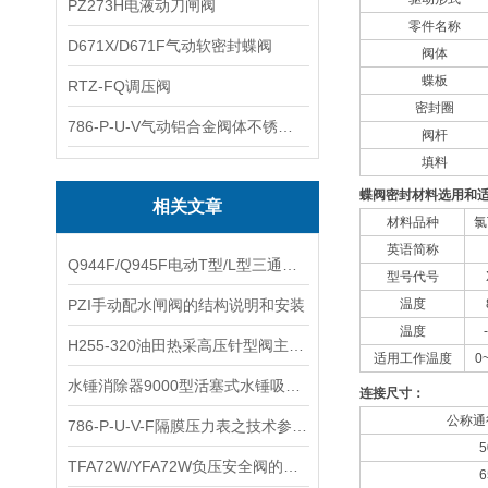
PZ273H电液动刀闸阀
零件名称
D671X/D671F气动软密封蝶阀
阀体
蝶板
RTZ-FQ调压阀
密封圈
786-P-U-V气动铝合金阀体不锈钢板蝶阀
阀杆
填料
蝶阀密封材料选用和
相关文章
材料品种
氯
英语简称
​Q944F/Q945F电动T型/L型三通球阀的特点以及技术参数和性能
型号代号
PZI手动配水闸阀的结构说明和安装
温度
温度
H255-320油田热采高压针型阀主要特点及适用管路
适用工作温度
0
​水锤消除器9000型活塞式水锤吸纳器的安装与维护及注意事项
连接尺寸：
公称通径
786-P-U-V-F隔膜压力表之技术参数与安装结构
5
​TFA72W/YFA72W负压安全阀的作用
6