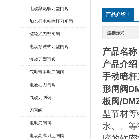
电动聚氨酯刀型闸阀
产品介绍：
加长杆电动暗杆刀闸阀
连接形式
链轮式刀型闸阀
电动穿透式刀型闸阀
产品名称
液动刀型闸阀
产品介绍
气动带手动刀闸阀
手动暗杆
电液动刀闸阀
形闸阀
D
气动刀闸阀
板阀
/DM
刀闸阀
型节材等
电动刀闸阀
水、、等
电动高温刀型闸阀
胶的软密