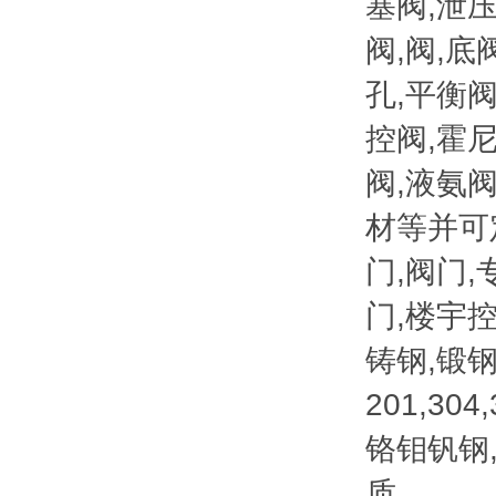
塞阀,泄压
阀,阀,底
孔,平衡阀
控阀,霍
阀,液氨
材等并可
门,阀门
门,楼宇
铸钢,锻钢
201,304,
铬钼钒钢
质。、、