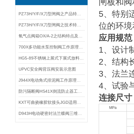
闸板和阀
5、特别
PZ73H/Y/F/X刀型闸阀之产品特点及技术范围
位的环境
PZ73H/Y/F/X刀型闸阀之技术特点及主要性能
应用规范
氧气点阀箱OX/A-2之结构特点及技术参数
700X多功能水泵控制阀工作原理及安装结构
1、设计制造
HG5-89不锈钢上展式下展式放料阀使用介质及应用行业
2、结构长度
​UPVC安全阀背压阀安装示意图
3、法兰连接
J944X电动角式排泥阀工作原理及产品作用
4、试验与验
防污隔断阀HS41X倒流防止器工作原理及安装要求
连接尺寸
KXT可曲挠橡胶软接头JGD适用介质及技术安装
MPa
​D943H电动硬密封法兰蝶阀三维偏心几何形状和无磨擦密封优点