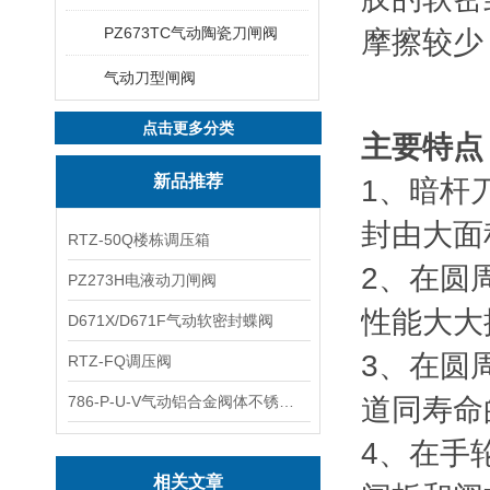
PZ673TC气动陶瓷刀闸阀
摩擦较少
气动刀型闸阀
点击更多分类
主要特点
新品推荐
1、暗杆
封由大面
RTZ-50Q楼栋调压箱
2、在圆
PZ273H电液动刀闸阀
性能大大
D671X/D671F气动软密封蝶阀
3、在圆
RTZ-FQ调压阀
786-P-U-V气动铝合金阀体不锈钢板蝶阀
道同寿命
4、在手
相关文章