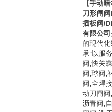
【
手动暗
刀形闸阀
插板阀
/
有限公司
的现代化
承“以服
阀,快关
阀,球阀,
阀,全焊
动刀闸阀
沥青阀,自