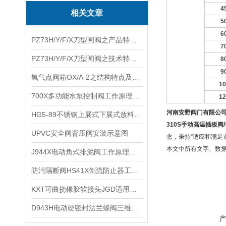
4
相关文章
5
6
PZ73H/Y/F/X刀型闸阀之产品特点及技术范围
7
PZ73H/Y/F/X刀型闸阀之技术特点及主要性能
8
9
氧气点阀箱OX/A-2之结构特点及技术参数
10
700X多功能水泵控制阀工作原理及安装结构
12
河南安野阀门有限公
HG5-89不锈钢上展式下展式放料阀使用介质及应用行业
310S
手动高温插板阀
/
​UPVC安全阀背压阀安装示意图
念，秉持“适应和满足
本文中所有文字、数
J944X电动角式排泥阀工作原理及产品作用
防污隔断阀HS41X倒流防止器工作原理及安装要求
KXT可曲挠橡胶软接头JGD适用介质及技术安装
​D943H电动硬密封法兰蝶阀三维偏心几何形状和无磨擦密封优点