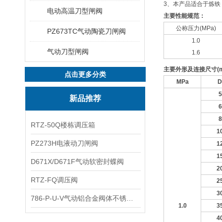
3、本产品适合于炼
电动高温刀型闸阀
主要性能规范：
公称压力(MPa)
PZ673TC气动陶瓷刀闸阀
1.0
气动刀型闸阀
1.6
主要外形及连接尺寸
(
点击更多分类
MPa
D
5
新品推荐
6
8
RTZ-50Q楼栋调压箱
1
PZ273H电液动刀闸阀
1
1
D671X/D671F气动软密封蝶阀
2
RTZ-FQ调压阀
2
3
786-P-U-V气动铝合金阀体不锈钢板蝶阀
1.0
3
4