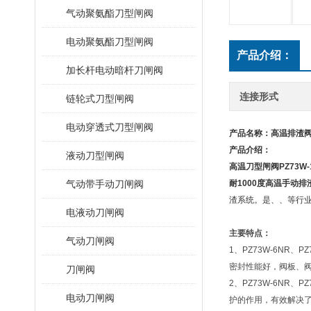
气动聚氨酯刀型闸阀
电动聚氨酯刀型闸阀
产品介绍：
加长杆电动暗杆刀闸阀
连接形式
链轮式刀型闸阀
电动穿透式刀型闸阀
产品名称：
高温排渣阀
产品介绍：
液动刀型闸阀
高温刀型闸阀
PZ73W-
气动带手动刀闸阀
耐
1000
度高温手动排
渣系统。是、、等行
电液动刀闸阀
主要特点：
气动刀闸阀
1、PZ73W-6NR
密封性能好，阀板、
刀闸阀
2、PZ73W-6NR
电动刀闸阀
护的作用，有效解决