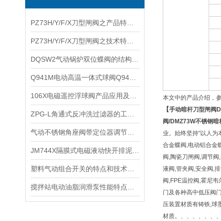
PZ73H/Y/F/X刀型闸阀之产品特点及技术范围
PZ73H/Y/F/X刀型闸阀之技术特点及主要性能
​DQSW2气动锅炉双位蝶阀的结构及原理
​Q941M电动高温一体式球阀Q941PPL的特点和订货说明
106X电磁遥控浮球阀产品应用及技术原理
本文中的产品介绍，
【
手动暗杆刀型闸阀
D
ZPG-L角通式反冲洗过滤器的工作原理
阀
/DMZ73W
不锈钢暗
气动不锈钢角座阀带定位器调节型之工作原理及应用范围
业。始终坚持“以人为
合金蝶阀,电动铝合金蝶
JM744X隔膜式电磁液动快开排泥阀技术性能及安装示意图
阀,陶瓷刀闸阀,调节阀
塑料气动组合开关的特点和技术参数
液阀,管夹阀,安全阀,排
阀,FPE温控阀,霍尼
搅拌站电动油脂润滑泵性能特点及应用系统
门及各种高中低压阀门,
压装置材质有铸铁,球墨铸铁,铸
材质。、、、、、、