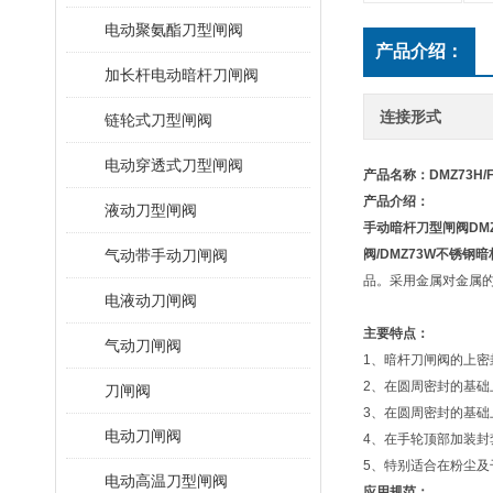
电动聚氨酯刀型闸阀
产品介绍：
加长杆电动暗杆刀闸阀
连接形式
链轮式刀型闸阀
电动穿透式刀型闸阀
产品名称：
DMZ73H
产品介绍：
液动刀型闸阀
手动暗杆刀型闸阀
DM
气动带手动刀闸阀
阀
/DMZ73W
不锈钢暗
品。采用金属对金属
电液动刀闸阀
主要特点：
气动刀闸阀
1、暗杆刀闸阀的上
2、在圆周密封的基
刀闸阀
3、在圆周密封的基
电动刀闸阀
4、在手轮顶部加装
5、特别适合在粉尘及
电动高温刀型闸阀
应用规范：