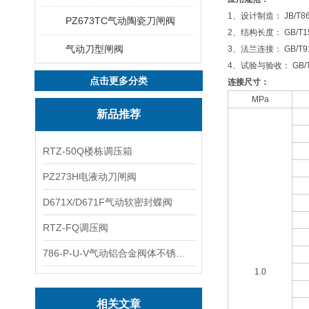
1、设计制造： JB/T86
PZ673TC气动陶瓷刀闸阀
2、结构长度： GB/T15
气动刀型闸阀
3、法兰连接： GB/T911
4、试验与验收： GB/T1
点击更多分类
连接尺寸：
MPa
新品推荐
RTZ-50Q楼栋调压箱
PZ273H电液动刀闸阀
D671X/D671F气动软密封蝶阀
RTZ-FQ调压阀
786-P-U-V气动铝合金阀体不锈钢板蝶阀
1.0
相关文章