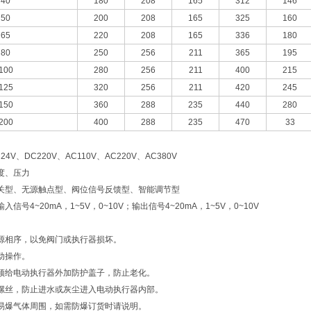
40
180
208
165
312
146
50
200
208
165
325
160
65
220
208
165
336
180
80
250
256
211
365
195
100
280
256
211
400
215
125
320
256
211
420
245
150
360
288
235
440
280
200
400
288
235
470
33
4V、DC220V、AC110V、AC220V、AC380V
度、压力
关型、无源触点型、阀位信号反馈型、智能调节型
信号4~20mA，1~5V，0~10V；输出信号4~20mA，1~5V，0~10V
源相序，以免阀门或执行器损坏。
动操作。
须给电动执行器外加防护盖子，防止老化。
螺丝，防止进水或灰尘进入电动执行器内部。
易爆气体周围，如需防爆订货时请说明。