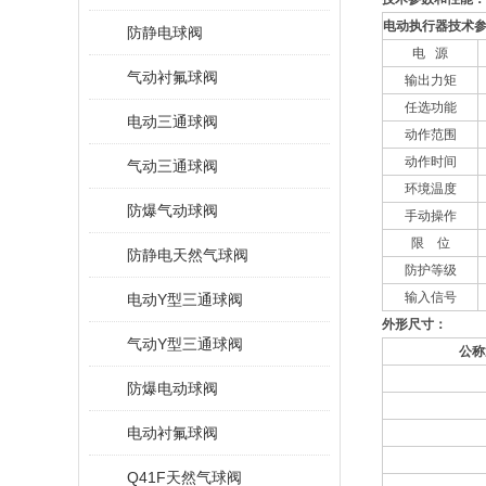
电动执行器技术
防静电球阀
电 源
气动衬氟球阀
输出力矩
任选功能
电动三通球阀
动作范围
动作时间
气动三通球阀
环境温度
防爆气动球阀
手动操作
限 位
防静电天然气球阀
防护等级
输入信号
电动Y型三通球阀
外形尺寸：
气动Y型三通球阀
公称
防爆电动球阀
电动衬氟球阀
Q41F天然气球阀