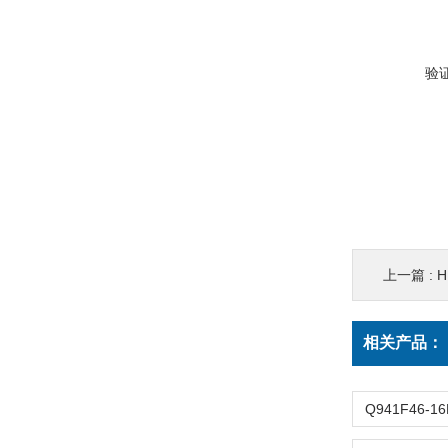
验
上一篇 :
相关产品：