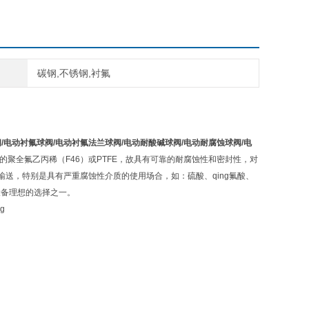
碳钢,不锈钢,衬氟
阀
/
电动衬氟球阀
/
电动衬氟法兰球阀
/
电动耐酸碱球阀
/
电动耐腐蚀球阀
/
电
聚全氟乙丙稀（F46）或PTFE，故具有可靠的耐腐蚀性和密封性，对
送，特别是具有严重腐蚀性介质的使用场合，如：硫酸、qing氟酸、
设备理想的选择之一。