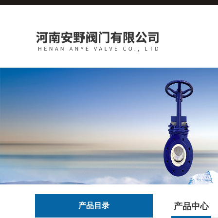
产品目录
产品中心