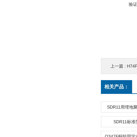
验
上一篇 :
H7
相关产品：
SDR11用埋地
SDR11标准