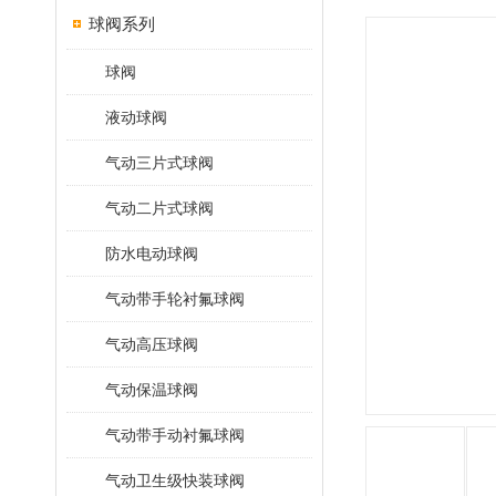
球阀系列
球阀
液动球阀
气动三片式球阀
气动二片式球阀
防水电动球阀
气动带手轮衬氟球阀
气动高压球阀
气动保温球阀
气动带手动衬氟球阀
气动卫生级快装球阀