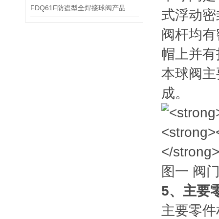
FDQ61F防盗型全焊接球阀产品性能及主要用途
式浮动密
阀杆均有
帽上并有
本球阀主
成。
图一 阀
5、主要
主要零件