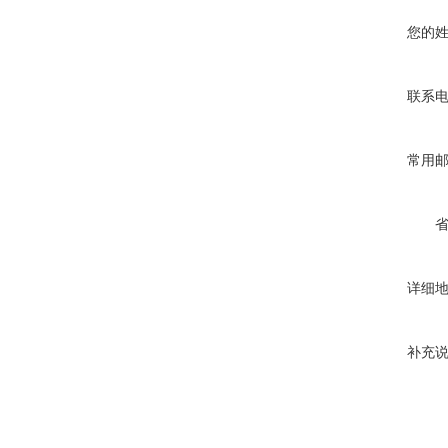
您的
联系
常用
详细
补充