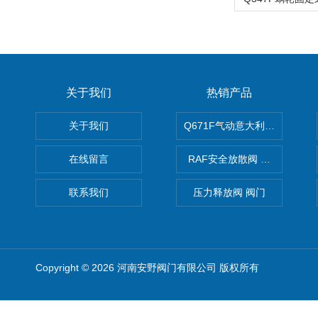
关于我们
热销产品
关于我们
Q671F气动意大利式薄型球阀
在线留言
RAF安全放散阀 阀生产
联系我们
压力释放阀 阀门
Copyright © 2026 河南安野阀门有限公司 版权所有