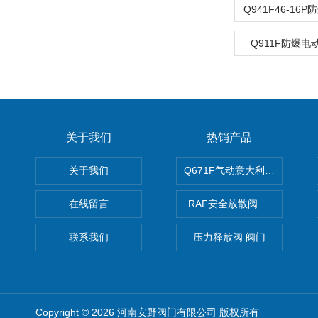
Q911F防爆
关于我们
热销产品
关于我们
Q671F气动意大利式薄型球阀
在线留言
RAF安全放散阀 阀生产
联系我们
压力释放阀 阀门
Copyright © 2026 河南安野阀门有限公司 版权所有