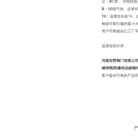
尘；ⅢC类： 导电性
B：
IIB级气体。还有I
T4：
温度组别是T4，
根据可能引爆的最小火
用户可根据自己工厂
温度组别分类：
河南安野阀门有限公
钢球阀/防爆电动碳钢
客户提供可靠的产品和