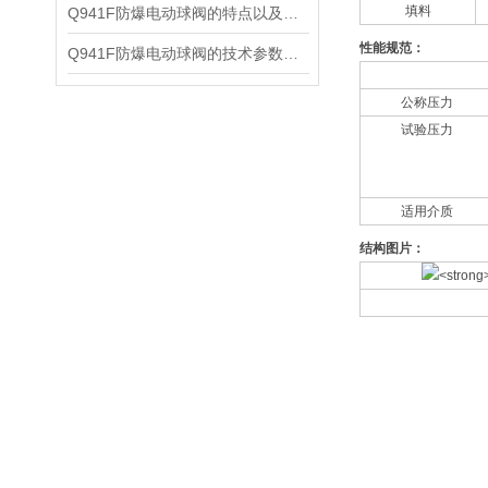
填料
Q941F防爆电动球阀的特点以及技术参数和性能
性能规范：
​Q941F防爆电动球阀的技术参数和性能
公称压力
试验压力
适用介质
结构图片：