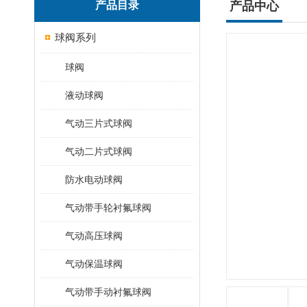
产品目录
产品中心
球阀系列
球阀
液动球阀
气动三片式球阀
气动二片式球阀
防水电动球阀
气动带手轮衬氟球阀
气动高压球阀
气动保温球阀
气动带手动衬氟球阀