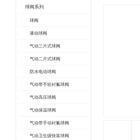
球阀系列
球阀
液动球阀
气动三片式球阀
气动二片式球阀
防水电动球阀
气动带手轮衬氟球阀
气动高压球阀
气动保温球阀
气动带手动衬氟球阀
气动卫生级快装球阀