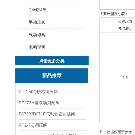
C4钢球阀
主要外型尺寸表：
公称压力
手动球阀
PN(MPa)
气动球阀
电动球阀
点击更多分类
新品推荐
1.6
RTZ-50Q楼栋调压箱
PZ273H电液动刀闸阀
D671X/D671F气动软密封蝶阀
RTZ-FQ调压阀
片，数据仅用于参考