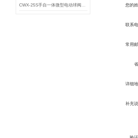
CWX-25S手自一体微型电动球阀产品特点及安装示意图
您的
联系
常用
详细
补充
验