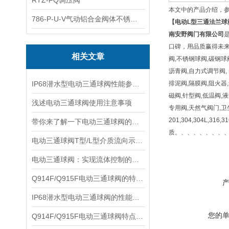
RTZ-FQ调压阀
本文中的产品介绍，
786-P-U-V气动铝合金阀体不锈钢板蝶阀
【
电动L型三通法兰球
南安野阀门有限公司
口碑，用品质赢得未来"
相关文章
阀,不锈钢球阀,碳钢球
沥青阀,自力式调节阀, 
IP68潜水型电动三通球阀性能参数及应用行业
排泥阀,隔膜阀,阻火器
磁阀,针型阀,低温阀,
浅述电动三通球阀使用注意事项
专用阀,天然气阀门,卫
201,304,304L,316
带你来了解一下电动三通球阀的组成
质。、、、、、、、
电动三通球阀T型/L型介质流向示意图
电动三通球阀：实现流体控制的智能化升级
​Q914F/Q915F电动三通球阀的特点以及安装和使用注意事项
IP68潜水型电动三通球阀的性能特点和选装功能
您的
​Q914F/Q915F电动三通球阀特点和技术参数及性能