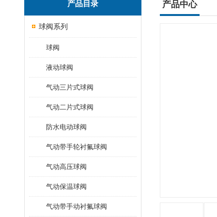
产品目录
产品中心
球阀系列
球阀
液动球阀
气动三片式球阀
气动二片式球阀
防水电动球阀
气动带手轮衬氟球阀
气动高压球阀
气动保温球阀
气动带手动衬氟球阀