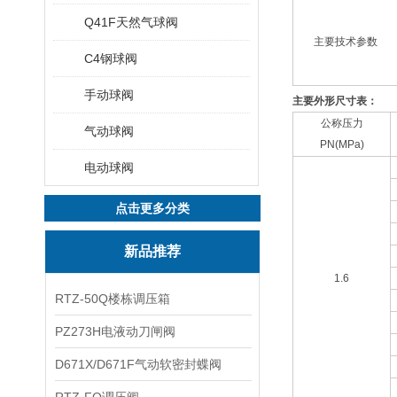
Q41F天然气球阀
主要技术参数
C4钢球阀
手动球阀
主要外形尺寸表：
公称压力
气动球阀
PN(MPa)
电动球阀
点击更多分类
新品推荐
1.6
RTZ-50Q楼栋调压箱
PZ273H电液动刀闸阀
D671X/D671F气动软密封蝶阀