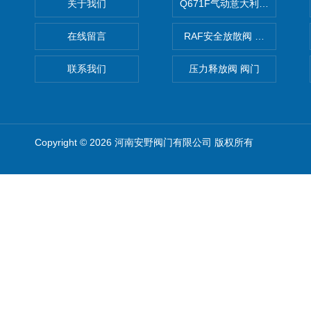
关于我们
Q671F气动意大利式薄型球阀
在线留言
RAF安全放散阀 阀生产
联系我们
压力释放阀 阀门
Copyright © 2026 河南安野阀门有限公司 版权所有