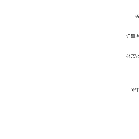
详细
补充
验