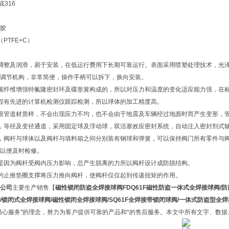
或316
胶
PTFE+C）
调整及润滑，易于安装，在低运行费用下长期可靠运行。表面采用喷塑处理技术，光
调节机构，非常简便，操作手柄可以拆下，换向安装。
碳纤维增强特氟隆密封环及碟形簧构成的，所以对压力和温度的变化适应能力强，在
程有先进的计算机检测仪跟踪检测，所以球体的加工精度高。
跟管道材质样，不会出现应力不均，也不会由于地震及车辆经过地面时而产生变形，
，等径及变径通道，采用固定球及浮动球，双活塞效应密封系统，自动注入密封剂式
，阀杆与球体以及阀杆与填料箱之间分别装有钢球和弹簧，可以保持阀门所有零件与
以便及时检修。
是因为阀杆受阀内压力影响，总产生脱离的力所以阀杆设计成防脱结构。
的止推垫圈支撑将压力推向阀杆，使阀杆仅仅起到传递扭矩的作用。
公司
主要生产销售【
磁性锁闭防盗全焊接球阀
FDQ61F磁性防盗一体式全焊接球阀/
/锁闭式全焊接球阀/磁性锁闭全焊接球阀/SQ61F全焊接带锁闭球阀/一体式防盗型全
贴心服务"的理念，努力为客户提供可靠的产品和*的售后服务。本文中所有文字、数