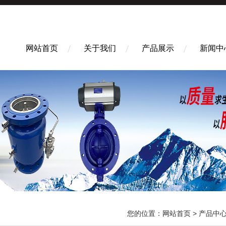
网站首页
关于我们
产品展示
新闻中
您的位置：
网站首页
>
产品中