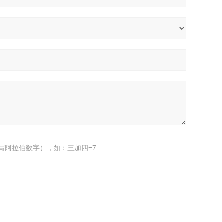
写阿拉伯数字），如：三加四=7