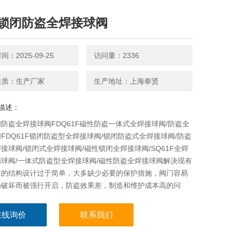
锁闭防盗全焊接球阀
：2025-09-25
访问量：2336
性质：生产厂家
生产地址：上海奉贤
描述：
防盗全焊接球阀FDQ61F磁性防盗一体式全焊接球阀/防盗全
FDQ61F锁闭防盗型全焊接球阀/锁闭防盗式全焊接球阀/防盗
接球阀/锁闭式全焊接球阀/磁性锁闭全焊接球阀/SQ61F全焊
球阀/一体式防盗型全焊接球阀/磁性防盗全焊接球阀解决现有
在的结构设计过于简单，大多缺少必要的保护措施，阀门容易
为破坏而被强行开启，防盗效果差，制造和维护成本高的问
在线询价
联系我们