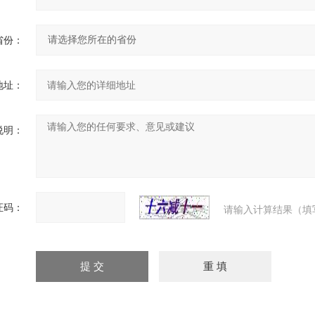
省份：
地址：
说明：
证码：
请输入计算结果（填