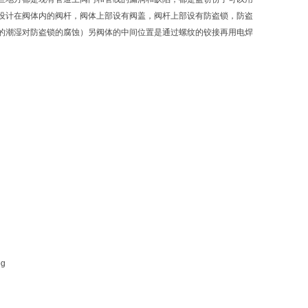
设计在阀体内的阀杆，阀体上部设有阀盖，阀杆上部设有防盗锁，防盗
的潮湿对防盗锁的腐蚀）另阀体的中间位置是通过螺纹的铰接再用电焊