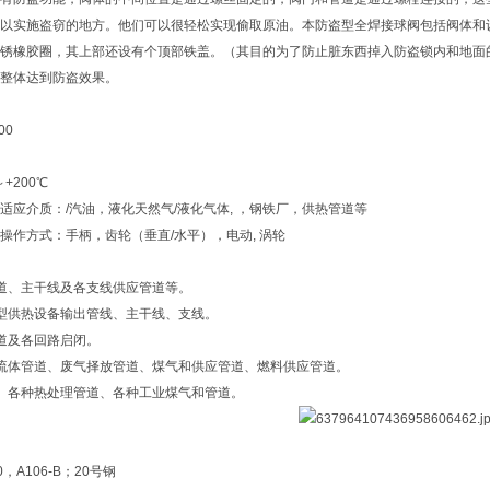
以实施盗窃的地方。他们可以很轻松实现偷取原油。本防盗型全焊接球阀包括阀体和
锈橡胶圈，其上部还设有个顶部铁盖。（其目的为了防止脏东西掉入防盗锁内和地面
整体达到防盗效果。
00
+200℃
适应介质：/汽油，液化天然气/液化气体, ，钢铁厂，供热管道等
操作方式：手柄，齿轮（垂直/水平），电动, 涡轮
道、主干线及各支线供应管道等。
型供热设备输出管线、主干线、支线。
道及各回路启闭。
流体管道、废气择放管道、煤气和供应管道、燃料供应管道。
、各种热处理管道、各种工业煤气和管道。
0，A106-B；20号钢