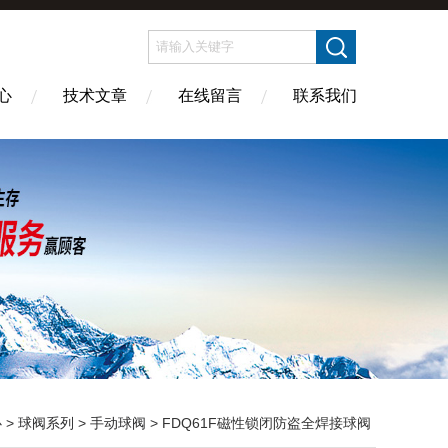
心
技术文章
在线留言
联系我们
心
>
球阀系列
>
手动球阀
> FDQ61F磁性锁闭防盗全焊接球阀