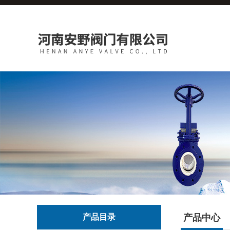
产品目录
产品中心