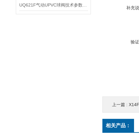
UQ621F气动UPVC球阀技术参数及介质温度
补充
验
上一篇 :
X1
相关产品：