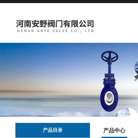
产品目录
产品中心