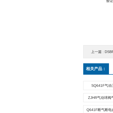
验
上一篇 :
DS
相关产品：
SQ641F气
ZJHR气动球