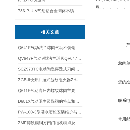
RTZ-FQ调压阀
201,304,304L,316
质。、、、、、、、
786-P-U-V气动铝合金阀体不锈钢板蝶阀
相关文章
​Q641F气动法兰球阀气动不锈钢球阀气动带手动球阀的特点及执行器优点
​QV647F气动V型法兰球阀QV647H的特点和优点
您的
​SCZ973TC电动陶瓷穿透式刀闸阀的优点和主要连接尺寸
​ZGB-II快开抽屉式波纹阻火器ZH-I的特点执行标准及性能指标
您的
Q611F气动高压内螺纹球阀主要技术参数和执行器技术参数
联系
D681X气动卫生级碟阀的特点和优点
PW-100-3型洒水喷枪安装维护与工作原理
常用
ZMF铸铁镶铜方闸门结构特点及性能参数