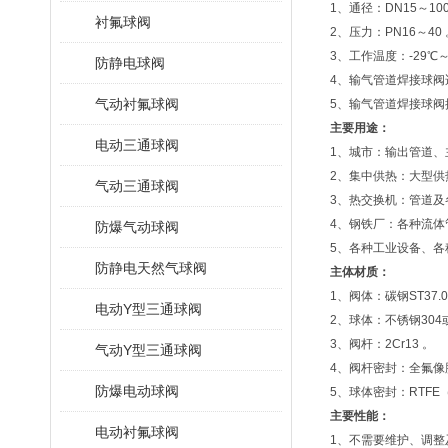
1、通径：DN15～100
衬氟球阀
2、压力：PN16～40 
3、工作温度：-29℃～
防静电球阀
4、输气管道焊接球阀
气动衬氟球阀
5、输气管道焊接球阀
主要用途：
电动三通球阀
1、城市：输出管道、
2、集中供热：大型供
气动三通球阀
3、热交换机：管道及
4、钢铁厂：各种流
防爆气动球阀
5、各种工业设备、
防静电天然气球阀
主体材质：
1、阀体：碳钢ST37.0
电动Y型三通球阀
2、球体：不锈钢304或
3、阀杆：2Cr13 。
气动Y型三通球阀
4、阀杆密封：全氟像
防爆电动球阀
5、球体密封：RTFE（
主要性能：
电动衬氟球阀
1、不需要维护、调