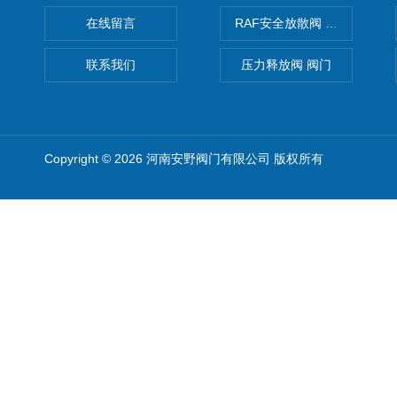
在线留言
RAF安全放散阀 阀生产
联系我们
压力释放阀 阀门
Copyright © 2026 河南安野阀门有限公司 版权所有