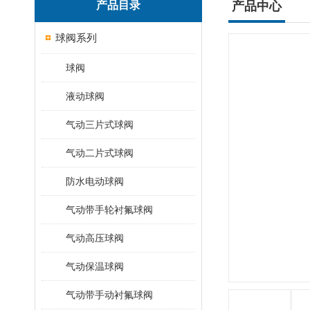
产品目录
产品中心
球阀系列
球阀
液动球阀
气动三片式球阀
气动二片式球阀
防水电动球阀
气动带手轮衬氟球阀
气动高压球阀
气动保温球阀
气动带手动衬氟球阀