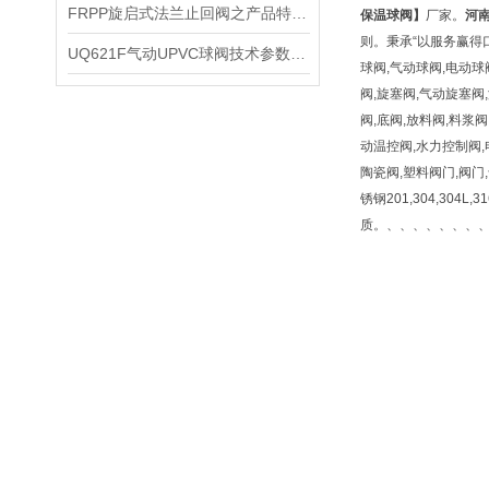
FRPP旋启式法兰止回阀之产品特点及外形尺寸
保温球阀】
厂家。
河
则。秉承“以服务赢得口
UQ621F气动UPVC球阀技术参数及介质温度
球阀,气动球阀,电动球
阀,旋塞阀,气动旋塞阀
阀,底阀,放料阀,料浆
动温控阀,水力控制阀,
陶瓷阀,塑料阀门,阀门
锈钢201,304,304L,3
质。、、、、、、、