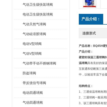
气动卫生级快装球阀
电动卫生级快装球阀
产品介绍：
气动天然气球阀
连接形式
气动硅溶胶球阀
电动V型球阀
产品名称：
BQ45H
硬
产品介绍：
气动V型球阀
硬密封保温三通球阀
气动带手动不锈钢球阀
温球阀
具有良好的保
互联通和切断第三条
防盗球阀
中，以输送常温下会
带反馈信号球阀
结构特点：
1、三通保温球阀有两
电动四通球阀
2、三通球阀一般采用
气动四通球阀
3、该三通球阀具有