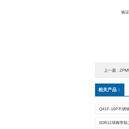
验
上一篇 :
ZP
相关产品：
Q41F-16P不锈