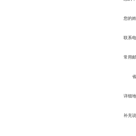
您的
联系
常用
详细
补充