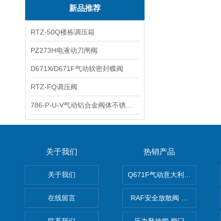
新品推荐
RTZ-50Q楼栋调压箱
PZ273H电液动刀闸阀
D671X/D671F气动软密封蝶阀
RTZ-FQ调压阀
786-P-U-V气动铝合金阀体不锈钢板蝶阀
关于我们
热销产品
关于我们
Q671F气动意大利式薄型球阀
在线留言
RAF安全放散阀 阀生产