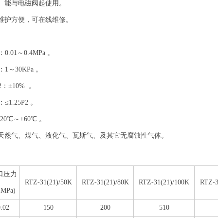
、能与电磁阀起使用。
维护方便，可在线维修。
：
.01～0.4MPa 。
1～30KPa 。
：±10% 。
1.25P2 。
0℃～+60℃ 。
：天然气、煤气、液化气、瓦斯气、及其它无腐蚀性气体。
口压力
RTZ-31(21)/50K
RTZ-31(21)/80K
RTZ-31(21)/100K
RTZ-3
(MPa)
0.02
150
200
510