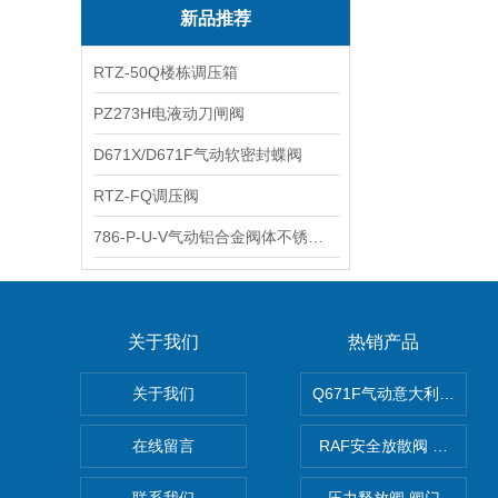
新品推荐
RTZ-50Q楼栋调压箱
PZ273H电液动刀闸阀
D671X/D671F气动软密封蝶阀
RTZ-FQ调压阀
786-P-U-V气动铝合金阀体不锈钢板蝶阀
关于我们
热销产品
关于我们
Q671F气动意大利式薄型
在线留言
RAF安全放散阀 阀生产