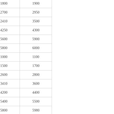
1800
1900
2700
2950
2410
3500
4250
4300
5600
5900
5800
6000
1000
1100
1500
1700
2600
2800
3410
3600
4200
4400
5400
5500
5800
5980