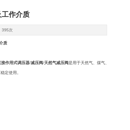
及工作介质
：395次
作介质
直接作用式调压器
/
减压阀
/
天然气减压阀
是用于天然气、煤气、
压稳定使用。