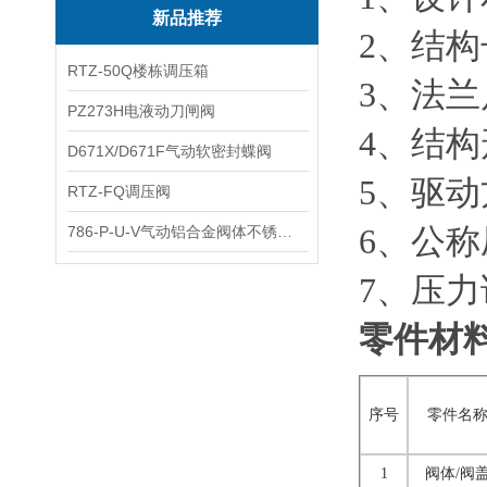
新品推荐
2、结构长
RTZ-50Q楼栋调压箱
3、法兰尺寸
PZ273H电液动刀闸阀
4、结
D671X/D671F气动软密封蝶阀
5、驱
RTZ-FQ调压阀
6、公称压力
786-P-U-V气动铝合金阀体不锈钢板蝶阀
7、压力试
零件材
序号
零件名
1
阀体/阀