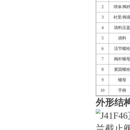
2
球体/阀
3
衬里/阀
4
填料压
5
填料
6
活节螺
7
阀杆螺
8
紧固螺
9
螺母
10
手柄
外形结