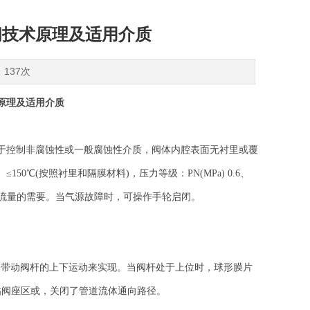
膜阀技术原理及适用介质
：137次
术原理及适用介质
于控制非腐蚀性或一般腐蚀性介质，阀体内腔表面无衬里或覆
50℃(按照衬里和隔膜材料)，压力等级：PN(MPa) 0.6、
节流量的需要。当气源故障时，可操作手轮启闭。
行器带动阀杆的上下运动来实现。当阀杆处于上位时，球形膜片
帖阀座区或，关闭了管道流体通向路径。