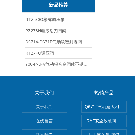
新品推荐
RTZ-50Q楼栋调压箱
PZ273H电液动刀闸阀
D671X/D671F气动软密封蝶阀
RTZ-FQ调压阀
786-P-U-V气动铝合金阀体不锈钢板蝶阀
关于我们
热销产品
关于我们
Q671F气动意大利式薄型
在线留言
RAF安全放散阀 阀生产