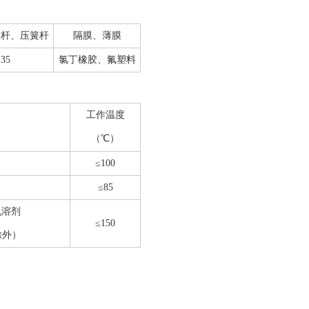
阀杆、压簧杆
隔膜、薄膜
35
氯丁橡胶、氟塑料
工作温度
（℃）
≤100
≤85
机溶剂
≤150
除外）