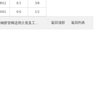
4912
0.5
3/8
9161
0.6
1/2
锈钢胶管阀适用介质及工作原理
返回顶部
返回列表