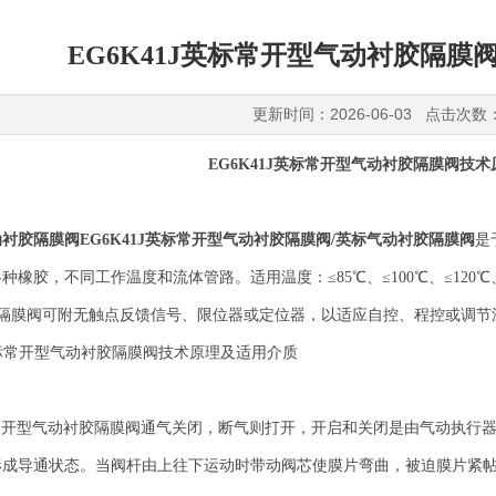
EG6K41J英标常开型气动衬胶隔
更新时间：2026-06-03 点击次数
EG6K41J英标常开型气动衬胶隔膜阀技
动衬胶隔膜阀
EG6K41J
英标常开型气动衬胶隔膜阀
/
英标气动衬胶隔膜阀
是
橡胶，不同工作温度和流体管路。适用温度：≤85℃、≤100℃、≤120℃、≤1
。气动隔膜阀可附无触点反馈信号、限位器或定位器，以适应自控、程控或调
英标常开型气动衬胶隔膜阀通气关闭，断气则打开，开启和关闭是由气动执
形成导通状态。当阀杆由上往下运动时带动阀芯使膜片弯曲，被迫膜片紧