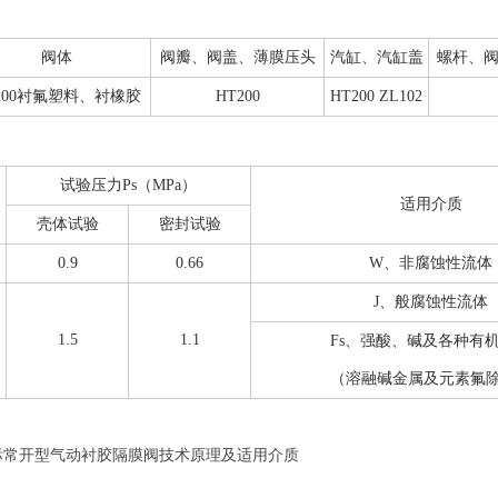
阀体
阀瓣、阀盖、薄膜压头
汽缸、汽缸盖
螺杆、
200衬氟塑料、衬橡胶
HT200
HT200 ZL102
试验压力Ps（MPa）
适用介质
壳体试验
密封试验
0.9
0.66
W、非腐蚀性流体
J、般腐蚀性流体
1.5
1.1
Fs、强酸、碱及各种有
（溶融碱金属及元素氟