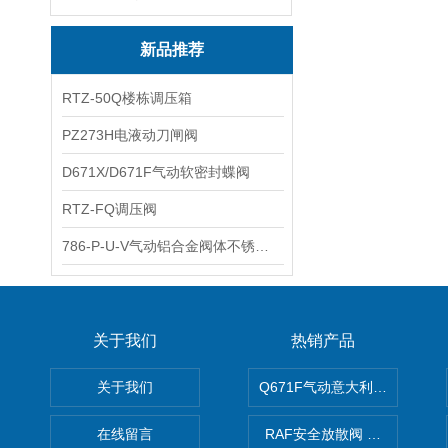
新品推荐
RTZ-50Q楼栋调压箱
PZ273H电液动刀闸阀
D671X/D671F气动软密封蝶阀
RTZ-FQ调压阀
786-P-U-V气动铝合金阀体不锈钢板蝶阀
关于我们
热销产品
关于我们
Q671F气动意大利式薄型球阀
在线留言
RAF安全放散阀 阀生产