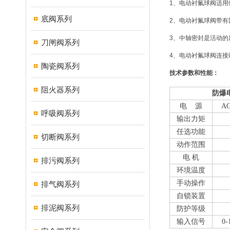
1、电动衬氟球阀适
底阀系列
2、电动衬氟球阀带有
3、中轴密封是活动的
刀闸阀系列
4、电动衬氟球阀连接
陶瓷阀系列
技术参数和性能：
阻火器系列
防爆
电 源
AC
呼吸阀系列
输出力矩
任选功能
切断阀系列
动作范围
电 机
排污阀系列
环境温度
手动操作
排气阀系列
自锁装置
排泥阀系列
防护等级
输入信号
0-