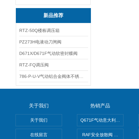
新品推荐
RTZ-50Q楼栋调压箱
PZ273H电液动刀闸阀
D671X/D671F气动软密封蝶阀
RTZ-FQ调压阀
786-P-U-V气动铝合金阀体不锈钢板蝶阀
关于我们
热销产品
关于我们
Q671F气动意大利式薄型球阀
在线留言
RAF安全放散阀 阀生产