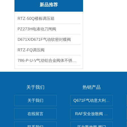
新品推荐
RTZ-50Q楼栋调压箱
PZ273H电液动刀闸阀
D671X/D671F气动软密封蝶阀
RTZ-FQ调压阀
786-P-U-V气动铝合金阀体不锈钢板蝶阀
关于我们
热销产品
关于我们
Q671F气动意大利式薄型球阀
在线留言
RAF安全放散阀 阀生产