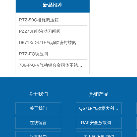
新品推荐
RTZ-50Q楼栋调压箱
PZ273H电液动刀闸阀
D671X/D671F气动软密封蝶阀
RTZ-FQ调压阀
786-P-U-V气动铝合金阀体不锈钢板蝶阀
关于我们
热销产品
关于我们
Q671F气动意大利式薄型球阀
在线留言
RAF安全放散阀 阀生产