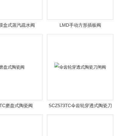
H膜盒式蒸汽疏水阀
LMD手动方形插板阀
43TC磨盘式陶瓷阀
SCZ573TC伞齿轮穿透式陶瓷刀
闸阀