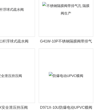
H杠杆浮球式疏水阀
G41W-10P不锈钢隔膜阀带排气
孔 隔膜阀生产
42X安全泄压持压阀
D971X-10U防爆电动UPVC蝶阀