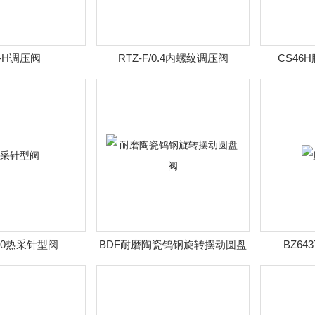
Z-H调压阀
RTZ-F/0.4内螺纹调压阀
CS46
320热采针型阀
BDF耐磨陶瓷钨钢旋转摆动圆盘
BZ6
阀