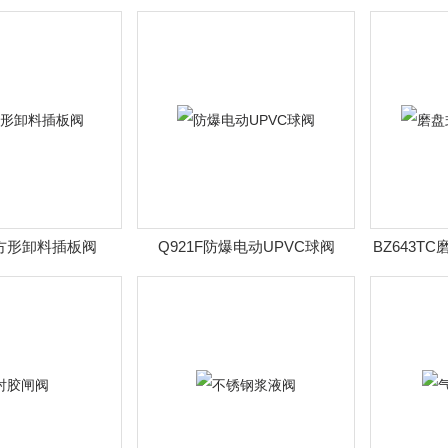
渣阀
方形卸料插板阀
Q921F防爆电动UPVC球阀
BZ643T