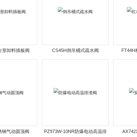
方形卸料插板阀
CS45H倒吊桶式疏水阀
FT44
不锈钢气动圆顶阀
PZ973W-10NR防爆电动高温排
AX7