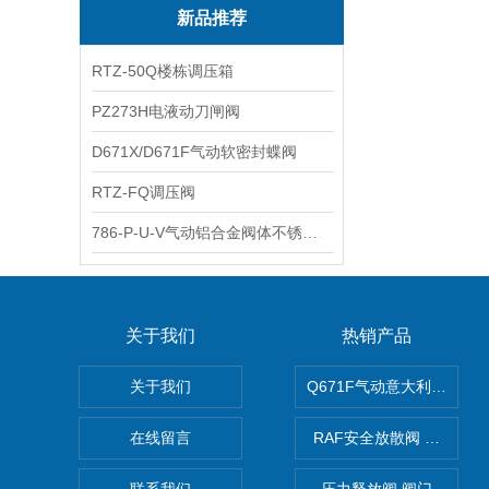
新品推荐
RTZ-50Q楼栋调压箱
PZ273H电液动刀闸阀
D671X/D671F气动软密封蝶阀
RTZ-FQ调压阀
786-P-U-V气动铝合金阀体不锈钢板蝶阀
关于我们
热销产品
关于我们
Q671F气动意大利式薄型
在线留言
RAF安全放散阀 阀生产