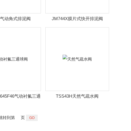
4X气动角式排泥阀
JM744X膜片式快开排泥阀
/Q645F46气动衬氟三通
TSS43H天然气疏水阀
球阀
跳转到第
页