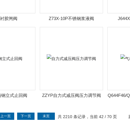
1J衬胶闸阀
Z73X-10P不锈钢浆液阀
J64
锈钢立式止回阀
ZZYP自力式减压阀压力调节阀
Q644F46
上一页
下一页
末页
共 2210 条记录，当前 42 / 70 页