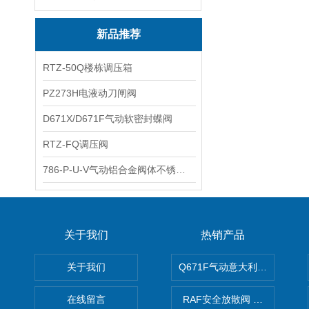
新品推荐
RTZ-50Q楼栋调压箱
PZ273H电液动刀闸阀
D671X/D671F气动软密封蝶阀
RTZ-FQ调压阀
786-P-U-V气动铝合金阀体不锈钢板蝶阀
关于我们
热销产品
关于我们
Q671F气动意大利式薄型球阀
在线留言
RAF安全放散阀 阀生产